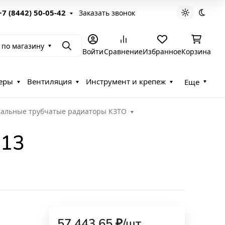
+7 (8442) 50-05-42
Заказать звонок
Светлая те
Темна
 по магазину
Поиск
Войти
Сравнение
Избранное
Корзина
еры
Вентиляция
Инструмент и крепеж
Еще
тальные трубчатые радиаторы КЗТО
-13
57 443,65
₽
/
шт.