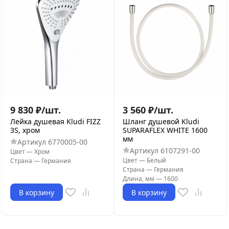
9 830
₽
/
шт.
3 560
₽
/
шт.
Лейка душевая Kludi FIZZ
Шланг душевой Kludi
3S, хром
SUPARAFLEX WHITE 1600
мм
Артикул
6770005-00
Артикул
6107291-00
Цвет
—
Хром
Цвет
—
Белый
Страна
—
Германия
Страна
—
Германия
Длина, мм
—
1600
В корзину
В корзину