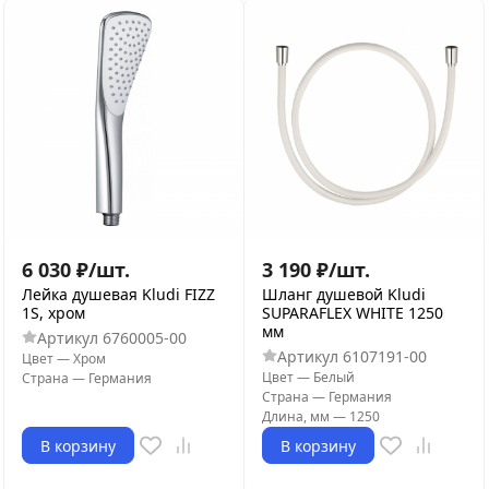
6 030
₽
/
шт.
3 190
₽
/
шт.
Лейка душевая Kludi FIZZ
Шланг душевой Kludi
1S, хром
SUPARAFLEX WHITE 1250
мм
Артикул
6760005-00
Артикул
6107191-00
Цвет
—
Хром
Цвет
—
Белый
Страна
—
Германия
Страна
—
Германия
Длина, мм
—
1250
В корзину
В корзину