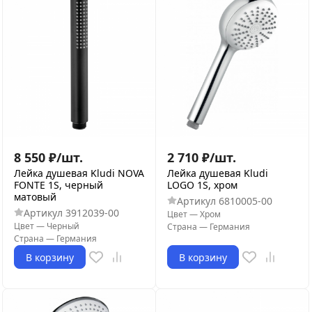
8 550
₽
/
шт.
2 710
₽
/
шт.
Лейка душевая Kludi NOVA
Лейка душевая Kludi
FONTE 1S, черный
LOGO 1S, хром
матовый
Артикул
6810005-00
Артикул
3912039-00
Цвет
—
Хром
Цвет
—
Черный
Страна
—
Германия
Страна
—
Германия
В корзину
В корзину