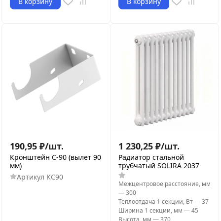
В корзину
В корзину
190,95
₽
/
шт.
1 230,25
₽
/
шт.
Кронштейн С-90 (вылет 90
Радиатор стальной
мм)
трубчатый SOLIRA 2037
Артикул
КС90
Межцентровое расстояние, мм
—
300
Теплоотдача 1 секции, Вт
—
37
Ширина 1 секции, мм
—
45
Высота, мм
—
370