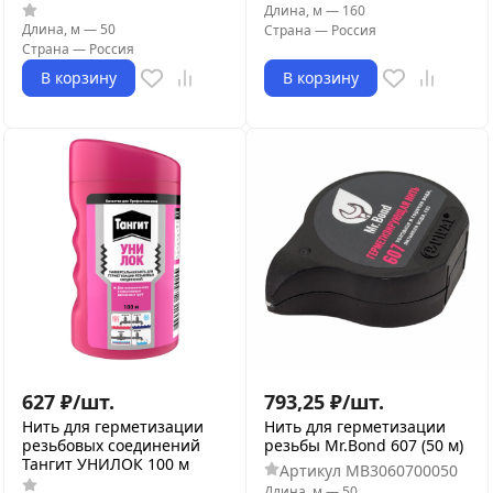
Длина, м
—
160
Длина, м
—
50
Страна
—
Россия
Страна
—
Россия
В корзину
В корзину
627
₽
/
шт.
793,25
₽
/
шт.
Нить для герметизации
Нить для герметизации
резьбовых соединений
резьбы Mr.Bond 607 (50 м)
Тангит УНИЛОК 100 м
Артикул
MB3060700050
Длина, м
—
50