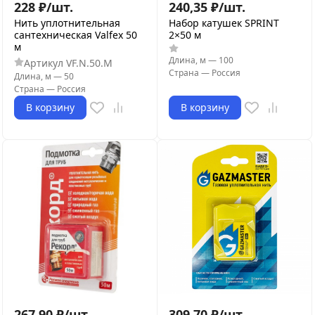
228
₽
/
шт.
240,35
₽
/
шт.
Нить уплотнительная
Набор катушек SPRINT
сантехническая Valfex 50
2×50 м
м
Длина, м
—
100
Артикул
VF.N.50.M
Страна
—
Россия
Длина, м
—
50
Страна
—
Россия
В корзину
В корзину
267,90
₽
/
шт.
309,70
₽
/
шт.