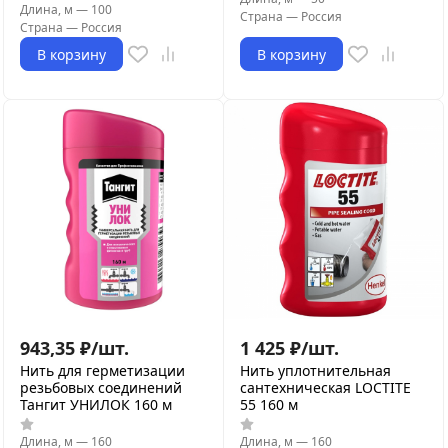
Длина, м
—
100
Страна
—
Россия
Страна
—
Россия
В корзину
В корзину
943,35
₽
/
шт.
1 425
₽
/
шт.
Нить для герметизации
Нить уплотнительная
резьбовых соединений
сантехническая LOCTITE
Тангит УНИЛОК 160 м
55 160 м
Длина, м
—
160
Длина, м
—
160