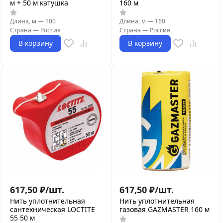
м + 50 м катушка
160 м
Длина, м
—
100
Длина, м
—
160
Страна
—
Россия
Страна
—
Россия
В корзину
В корзину
617,50
₽
/
шт.
617,50
₽
/
шт.
Нить уплотнительная
Нить уплотнительная
сантехническая LOCTITE
газовая GAZMASTER 160 м
55 50 м