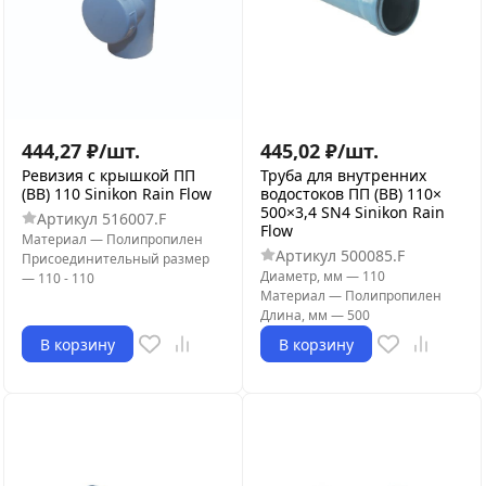
444,27
₽
/
шт.
445,02
₽
/
шт.
Ревизия с крышкой ПП
Труба для внутренних
(ВВ) 110 Sinikon Rain Flow
водостоков ПП (ВВ) 110×
500×3,4 SN4 Sinikon Rain
Артикул
516007.F
Flow
Материал
—
Полипропилен
Артикул
500085.F
Присоединительный размер
Диаметр, мм
—
110
—
110 - 110
Материал
—
Полипропилен
Длина, мм
—
500
В корзину
В корзину