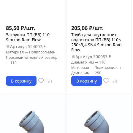
85,50
₽
/
шт.
205,06
₽
/
шт.
Заглушка ПП (ВВ) 110
Труба для внутренних
Sinikon Rain Flow
водостоков ПП (ВВ) 110×
250×3,4 SN4 Sinikon Rain
Артикул
524007.F
Flow
Материал
—
Полипропилен
Артикул
500083.F
Присоединительный размер
Диаметр, мм
—
110
—
110
Материал
—
Полипропилен
Длина, мм
—
250
В корзину
В корзину