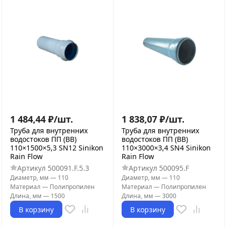
1 484,44
₽
/
шт.
1 838,07
₽
/
шт.
Труба для внутренних
Труба для внутренних
водостоков ПП (ВВ)
водостоков ПП (ВВ)
110×1500×5,3 SN12 Sinikon
110×3000×3,4 SN4 Sinikon
Rain Flow
Rain Flow
Артикул
500091.F.5.3
Артикул
500095.F
Диаметр, мм
—
110
Диаметр, мм
—
110
Материал
—
Полипропилен
Материал
—
Полипропилен
Длина, мм
—
1500
Длина, мм
—
3000
В корзину
В корзину