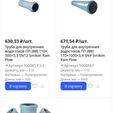
630,33
₽
/
шт.
671,54
₽
/
шт.
Труба для внутренних
Труба для внутренних
водостоков ПП (ВВ) 110×
водостоков ПП (ВВ)
500×5,3 SN12 Sinikon Rain
110×1000×3,4 SN4 Sinikon
Flow
Rain Flow
Артикул
500085.F.5.3
Артикул
500089.F
Диаметр, мм
—
110
Диаметр, мм
—
110
Материал
—
Полипропилен
Материал
—
Полипропилен
Длина, мм
—
500
Длина, мм
—
1000
В корзину
В корзину