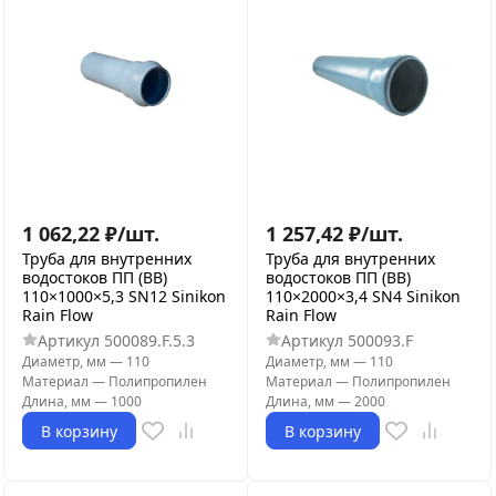
1 062,22
₽
/
шт.
1 257,42
₽
/
шт.
Труба для внутренних
Труба для внутренних
водостоков ПП (ВВ)
водостоков ПП (ВВ)
110×1000×5,3 SN12 Sinikon
110×2000×3,4 SN4 Sinikon
Rain Flow
Rain Flow
Артикул
500089.F.5.3
Артикул
500093.F
Диаметр, мм
—
110
Диаметр, мм
—
110
Материал
—
Полипропилен
Материал
—
Полипропилен
Длина, мм
—
1000
Длина, мм
—
2000
В корзину
В корзину