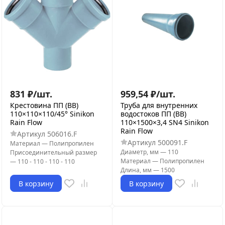
831
₽
/
шт.
959,54
₽
/
шт.
Крестовина ПП (ВВ)
Труба для внутренних
110×110×110/45° Sinikon
водостоков ПП (ВВ)
Rain Flow
110×1500×3,4 SN4 Sinikon
Rain Flow
Артикул
506016.F
Артикул
500091.F
Материал
—
Полипропилен
Диаметр, мм
—
110
Присоединительный размер
Материал
—
Полипропилен
—
110 - 110 - 110 - 110
Длина, мм
—
1500
В корзину
В корзину