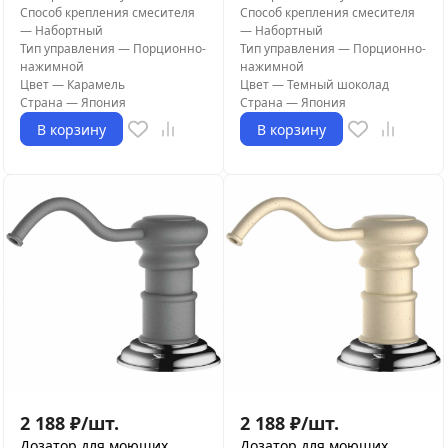
Способ крепления смесителя
Способ крепления смесителя
—
Набортный
—
Набортный
Тип управления
—
Порционно-
Тип управления
—
Порционно-
нажимной
нажимной
Цвет
—
Карамель
Цвет
—
Темный шоколад
Страна
—
Япония
Страна
—
Япония
В корзину
В корзину
2 188
₽
/
шт.
2 188
₽
/
шт.
Дозатор для моющих
Дозатор для моющих