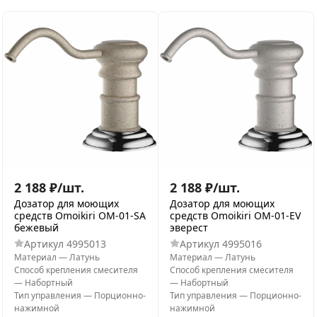
2 188
₽
/
шт.
2 188
₽
/
шт.
Дозатор для моющих
Дозатор для моющих
средств Omoikiri OM-01-SA
средств Omoikiri OM-01-EV
бежевый
эверест
Артикул
4995013
Артикул
4995016
Материал
—
Латунь
Материал
—
Латунь
Способ крепления смесителя
Способ крепления смесителя
—
Набортный
—
Набортный
Тип управления
—
Порционно-
Тип управления
—
Порционно-
нажимной
нажимной