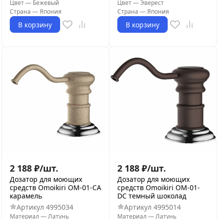
Цвет
—
Бежевый
Цвет
—
Эверест
Страна
—
Япония
Страна
—
Япония
В корзину
В корзину
2 188
₽
/
шт.
2 188
₽
/
шт.
Дозатор для моющих
Дозатор для моющих
средств Omoikiri OM-01-CA
средств Omoikiri OM-01-
карамель
DC темный шоколад
Артикул
4995034
Артикул
4995014
Материал
—
Латунь
Материал
—
Латунь