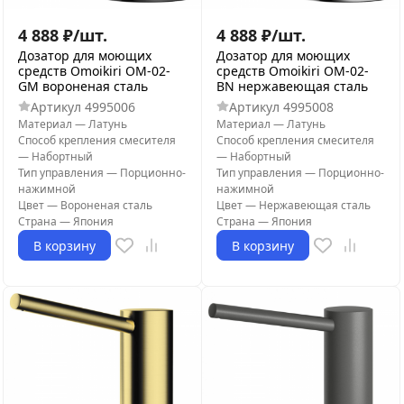
4 888
₽
/
шт.
4 888
₽
/
шт.
Дозатор для моющих
Дозатор для моющих
средств Omoikiri OM-02-
средств Omoikiri OM-02-
GM вороненая сталь
BN нержавеющая сталь
Артикул
4995006
Артикул
4995008
Материал
—
Латунь
Материал
—
Латунь
Способ крепления смесителя
Способ крепления смесителя
—
Набортный
—
Набортный
Тип управления
—
Порционно-
Тип управления
—
Порционно-
нажимной
нажимной
Цвет
—
Вороненая сталь
Цвет
—
Нержавеющая сталь
Страна
—
Япония
Страна
—
Япония
В корзину
В корзину