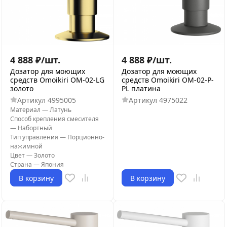
4 888
₽
/
шт.
4 888
₽
/
шт.
Дозатор для моющих
Дозатор для моющих
средств Omoikiri OM-02-LG
средств Omoikiri OM-02-P-
золото
PL платина
Артикул
4995005
Артикул
4975022
Материал
—
Латунь
Способ крепления смесителя
—
Набортный
Тип управления
—
Порционно-
нажимной
Цвет
—
Золото
Страна
—
Япония
В корзину
В корзину