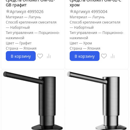
GB графит
хром
Артикул
4995026
Артикул
4995004
Материал
—
Латунь
Материал
—
Латунь
Способ крепления смесителя
Способ крепления смесителя
—
Набортный
—
Набортный
Тип управления
—
Порционно-
Тип управления
—
Порционно-
нажимной
нажимной
Цвет
—
Графит
Цвет
—
Хром
Страна
—
Япония
Страна
—
Япония
В корзину
В корзину