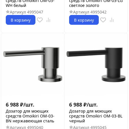
средств Omoikiri OM-03-
средств Omoikiri OM-03-LG
WH белый
светлое золото
Артикул
4995047
Артикул
4995042
В корзину
В корзину
6 988
₽
/
шт.
6 988
₽
/
шт.
Дозатор для моющих
Дозатор для моющих
средств Omoikiri OM-03-
средств Omoikiri OM-03-BL
BN нержавеющая сталь
черный
Артикул
4995040
Артикул
4995045