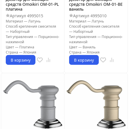
средств Omoikiri OM-01-PL
средств Omoikiri OM-01-BE
платина
ваниль
Артикул
4995015
Артикул
4995010
Материал
—
Латунь
Материал
—
Латунь
Способ крепления смесителя
Способ крепления смесителя
—
Набортный
—
Набортный
Тип управления
—
Порционно-
Тип управления
—
Порционно-
нажимной
нажимной
Цвет
—
Платина
Цвет
—
Ваниль
Страна
—
Япония
Страна
—
Япония
В корзину
В корзину