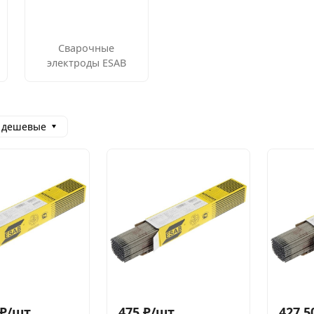
Сварочные
электроды ESAB
 дешевые
₽
/
шт.
475
₽
/
шт.
427,5