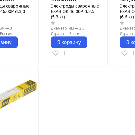
ды сварочные
Электроды сварочные
Элект
46.00Р d.3,0
ESAB OK 46.00Р d.2,5
ESAB O
(5,3 кг)
(6,6 кг)
 мм
—
3
Диаметр, мм
—
2,5
Диаметр
Россия
Страна
—
Россия
Страна
рзину
В корзину
В к