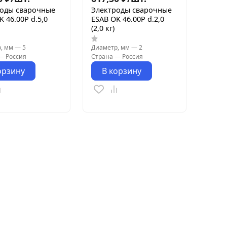
роды сварочные
Электроды сварочные
K 46.00Р d.5,0
ESAB OK 46.00Р d.2,0
(2,0 кг)
, мм
—
5
Диаметр, мм
—
2
—
Россия
Страна
—
Россия
орзину
В корзину