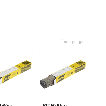
0
₽
/
шт.
617,50
₽
/
шт.