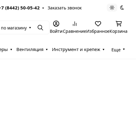
+7 (8442) 50-05-42
Заказать звонок
Светлая те
Темна
 по магазину
Поиск
Войти
Сравнение
Избранное
Корзина
еры
Вентиляция
Инструмент и крепеж
Еще