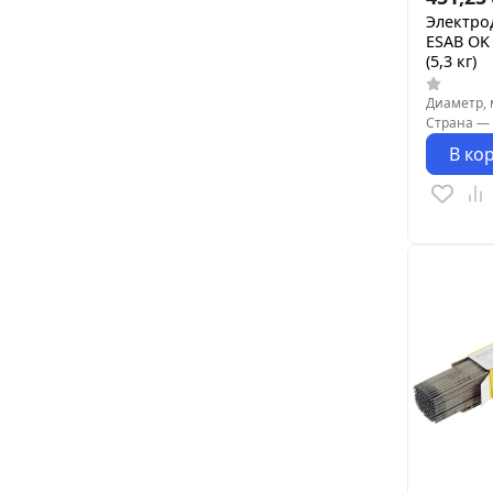
Электро
ESAB OK 
(5,3 кг)
Диаметр,
Страна
—
В ко