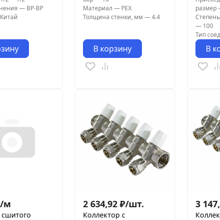
инения
—
ВР-ВР
Материал
—
PEX
размер
Китай
Толщина стенки, мм
—
4.4
Степень
—
100
Тип сое
рзину
В корзину
В к
/
м
2 634,92
₽
/
шт.
3 147
з сшитого
Коллектор с
Коллек