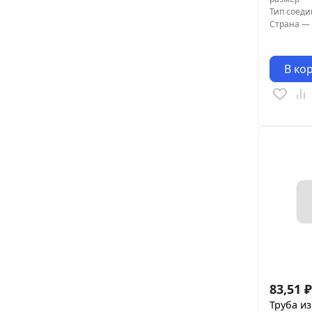
Тип соед
Страна
—
В ко
83,51
₽
Труба и