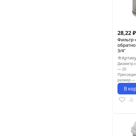
28,22
₽
Фильтр-
обратно
3/4"
Артик
Диаметр 
—
20
Присоеди
размер
—
В ко