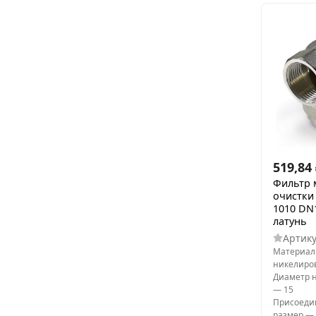
519,84
Фильтр 
очистки 
1010 DN15
латунь
Артик
Материал
никелиро
Диаметр 
—
15
Присоеди
размер
—