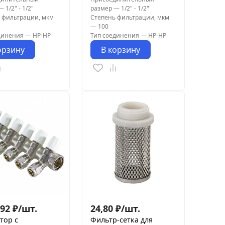
—
1/2" - 1/2"
размер
—
1/2" - 1/2"
 фильтрации, мкм
Степень фильтрации, мкм
—
100
динения
—
НР-НР
Тип соединения
—
НР-НР
орзину
В корзину
,92
₽
/
шт.
24,80
₽
/
шт.
тор с
Фильтр-сетка для