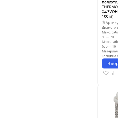
полиэти
THERMOL
Xa/EVOH 
100 м)
Артик
Диаметр,
Макс. раб
°С
—
70
Макс. раб
бар
—
10
Материал
Толщина с
В ко