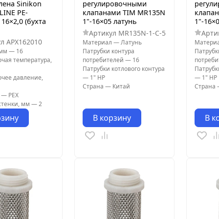
лена Sinikon
регулировочными
регул
INE PE-
клапанами TIM MR135N
клапа
16×2,0 (бухта
1"-16×05 латунь
1"-16×
Артикул
MR135N-1-C-5
Арти
ул
APX162010
Материал
—
Латунь
Матери
 мм
—
16
Патрубки контура
Патрубк
очая температура,
потребителей
—
16
потреб
Патрубки котлового контура
Патрубк
очее давление,
—
1" НР
—
1" НР
Страна
—
Китай
Страна
—
PEX
тенки, мм
—
2
рзину
В корзину
В к