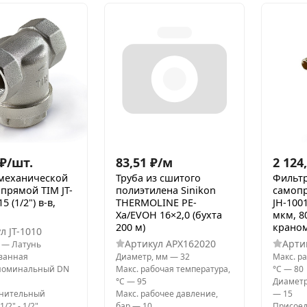
₽
/
шт.
83,51
₽
/
м
2 124
механической
Труба из сшитого
Фильт
прямой TIM JT-
полиэтилена Sinikon
самоп
 (1/2") в-в,
THERMOLINE PE-
JH-1001
Xa/EVOH 16×2,0 (бухта
мкм, 8
200 м)
крано
ул
JT-1010
Артикул
APX162020
Арти
—
Латунь
ванная
Диаметр, мм
—
32
Макс. р
номинальный DN
Макс. рабочая температура,
°С
—
80
°С
—
95
Диамет
нительный
Макс. рабочее давление,
—
15
1/2" - 1/2"
бар
—
10
Присое