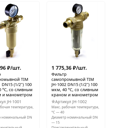
,96
₽
/
шт.
1 775,36
₽
/
шт.
р
Фильтр
ромывной TIM
самопромывной TIM
 DN15 (1/2") 100
JH-1002 DN15 (1/2") 100
0 °C, со сливным
мкм, 40 °C, со сливным
м и манометром
краном и манометром
кул
JH-1001
Артикул
JH-1002
абочая температура,
Макс. рабочая температура,
°С
—
40
р номинальный DN
Диаметр номинальный DN
—
15
динительный
Присоединительный