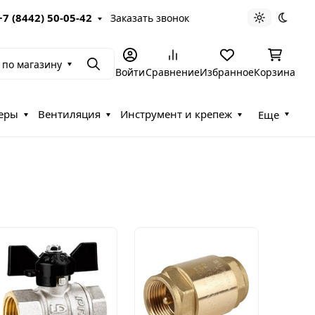
+7 (8442) 50-05-42
Заказать звонок
Светлая те
Темна
 по магазину
Поиск
Войти
Сравнение
Избранное
Корзина
еры
Вентиляция
Инструмент и крепеж
Еще