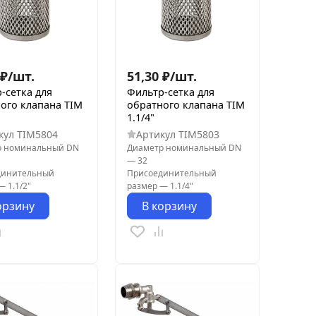
₽
/
шт.
51,30
₽
/
шт.
-сетка для
Фильтр-сетка для
ого клапана TIM
обратного клапана TIM
1.1/4"
кул
TIM5804
Артикул
TIM5803
р номинальный DN
Диаметр номинальный DN
—
32
динительный
Присоединительный
—
1.1/2"
размер
—
1.1/4"
орзину
В корзину