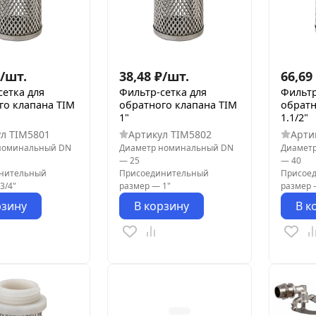
/
шт.
38,48
₽
/
шт.
66,69
сетка для
Фильтр-сетка для
Фильтр
го клапана TIM
обратного клапана TIM
обратн
1"
1.1/2"
ул
TIM5801
Артикул
TIM5802
Арти
номинальный DN
Диаметр номинальный DN
Диамет
—
25
—
40
нительный
Присоединительный
Присое
3/4"
размер
—
1"
размер
рзину
В корзину
В к