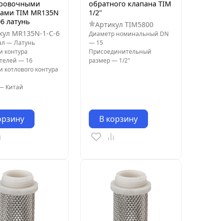
ировочными
обратного клапана TIM
нами TIM MR135N
1/2"
06 латунь
Артикул
TIM5800
кул
MR135N-1-C-6
Диаметр номинальный DN
ал
—
Латунь
—
15
и контура
Присоединительный
ителей
—
16
размер
—
1/2"
и котлового контура
—
Китай
орзину
В корзину