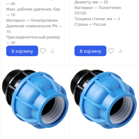
Диаметр, мм
—
20
—
40
Материал
—
Полиэтилен
Макс. рабочее давление, бар
ПЭ100
—
16
Толщина стенки, мм
—
2
Материал
—
Полипропилен
Страна
—
Россия
Давление номинальное PN
—
16
Присоединительный размер
—
20
В корзину
В корзину