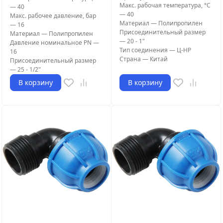
Макс. рабочая температура, °С
—
40
—
40
Макс. рабочее давление, бар
Материал
—
Полипропилен
—
16
Присоединительный размер
Материал
—
Полипропилен
—
20 - 1"
Давление номинальное PN
—
Тип соединения
—
Ц-НР
16
Страна
—
Китай
Присоединительный размер
—
25 - 1/2"
В корзину
В корзину