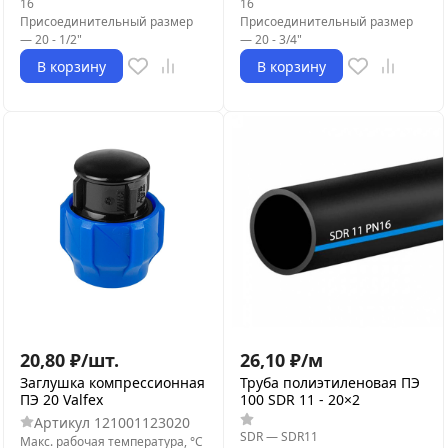
16
16
Присоединительный размер
Присоединительный размер
—
20 - 1/2"
—
20 - 3/4"
В корзину
В корзину
20,80
₽
/
шт.
26,10
₽
/
м
Заглушка компрессионная
Труба полиэтиленовая ПЭ
ПЭ 20 Valfex
100 SDR 11 - 20×2
Артикул
121001123020
SDR
—
SDR11
Макс. рабочая температура, °С