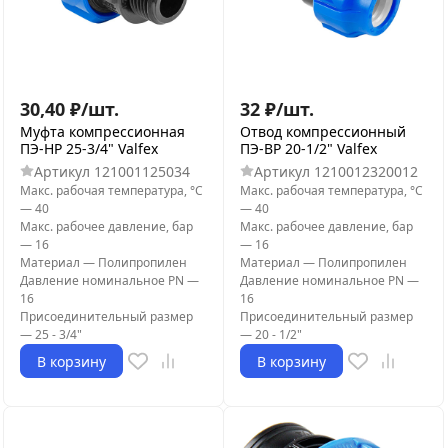
30,40
₽
/
шт.
32
₽
/
шт.
Муфта компрессионная
Отвод компрессионный
ПЭ-НР 25-3/4" Valfex
ПЭ-ВР 20-1/2" Valfex
Артикул
121001125034
Артикул
1210012320012
Макс. рабочая температура, °С
Макс. рабочая температура, °С
—
40
—
40
Макс. рабочее давление, бар
Макс. рабочее давление, бар
—
16
—
16
Материал
—
Полипропилен
Материал
—
Полипропилен
Давление номинальное PN
—
Давление номинальное PN
—
16
16
Присоединительный размер
Присоединительный размер
—
25 - 3/4"
—
20 - 1/2"
В корзину
В корзину