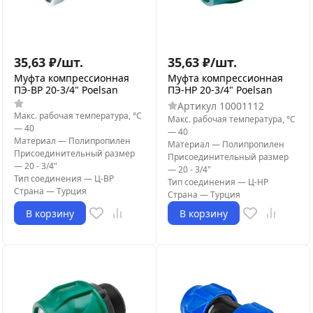
35,63
₽
/
шт.
35,63
₽
/
шт.
Муфта компрессионная
Муфта компрессионная
ПЭ-ВР 20-3/4" Poelsan
ПЭ-НР 20-3/4" Poelsan
Артикул
10001112
Макс. рабочая температура, °С
Макс. рабочая температура, °С
—
40
—
40
Материал
—
Полипропилен
Материал
—
Полипропилен
Присоединительный размер
Присоединительный размер
—
20 - 3/4"
—
20 - 3/4"
Тип соединения
—
Ц-ВР
Тип соединения
—
Ц-НР
Страна
—
Турция
Страна
—
Турция
В корзину
В корзину