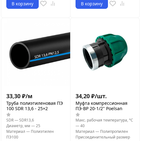
В корзину
В корзину
33,30
₽
/
м
34,20
₽
/
шт.
Труба полиэтиленовая ПЭ
Муфта компрессионная
100 SDR 13,6 - 25×2
ПЭ-ВР 20-1/2" Poelsan
SDR
—
SDR13,6
Макс. рабочая температура, °С
Диаметр, мм
—
25
—
40
Материал
—
Полиэтилен
Материал
—
Полипропилен
ПЭ100
Присоединительный размер