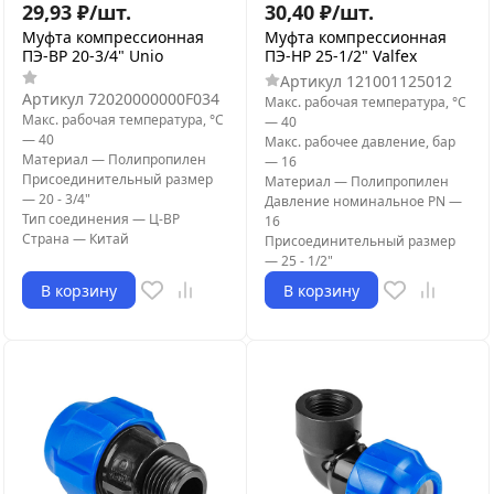
29,93
₽
/
шт.
30,40
₽
/
шт.
Муфта компрессионная
Муфта компрессионная
ПЭ-ВР 20-3/4" Unio
ПЭ-НР 25-1/2" Valfex
Артикул
121001125012
Артикул
72020000000F034
Макс. рабочая температура, °С
Макс. рабочая температура, °С
—
40
—
40
Макс. рабочее давление, бар
Материал
—
Полипропилен
—
16
Присоединительный размер
Материал
—
Полипропилен
—
20 - 3/4"
Давление номинальное PN
—
Тип соединения
—
Ц-ВР
16
Страна
—
Китай
Присоединительный размер
—
25 - 1/2"
В корзину
В корзину