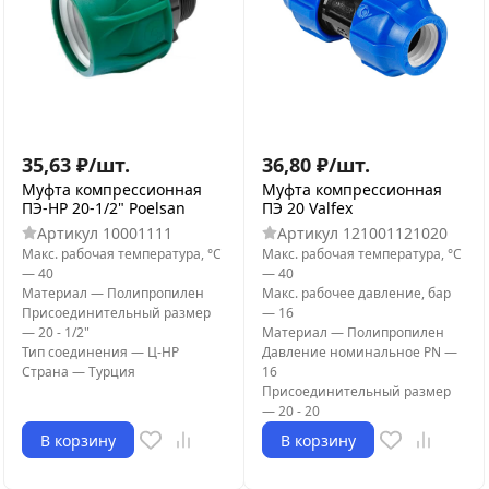
35,63
₽
/
шт.
36,80
₽
/
шт.
Муфта компрессионная
Муфта компрессионная
ПЭ-НР 20-1/2" Poelsan
ПЭ 20 Valfex
Артикул
10001111
Артикул
121001121020
Макс. рабочая температура, °С
Макс. рабочая температура, °С
—
40
—
40
Материал
—
Полипропилен
Макс. рабочее давление, бар
Присоединительный размер
—
16
—
20 - 1/2"
Материал
—
Полипропилен
Тип соединения
—
Ц-НР
Давление номинальное PN
—
Страна
—
Турция
16
Присоединительный размер
—
20 - 20
В корзину
В корзину