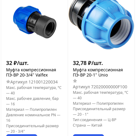
32
₽
/
шт.
32,78
₽
/
шт.
Муфта компрессионная
Муфта компрессионная
ПЭ-ВР 20-3/4" Valfex
ПЭ-ВР 20-1" Unio
Артикул
121001220034
Артикул
72020000000F100
Макс. рабочая температура, °С
Макс. рабочая температура, °С
—
40
—
40
Макс. рабочее давление, бар
Материал
—
Полипропилен
—
16
Присоединительный размер
Материал
—
Полипропилен
—
20 - 1"
Давление номинальное PN
—
Тип соединения
—
Ц-ВР
16
Страна
—
Китай
Присоединительный размер
—
20 - 3/4"