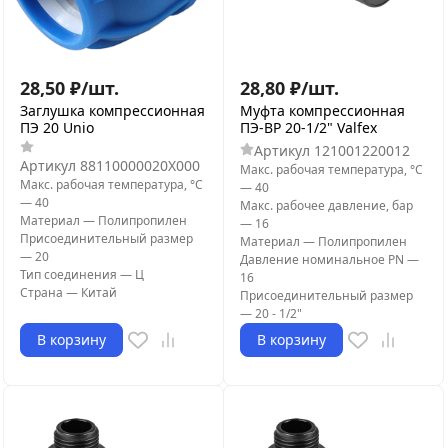
28,50
₽
/
шт.
28,80
₽
/
шт.
Заглушка компрессионная
Муфта компрессионная
ПЭ 20 Unio
ПЭ-ВР 20-1/2" Valfex
Артикул
121001220012
Артикул
88110000020X000
Макс. рабочая температура, °С
Макс. рабочая температура, °С
—
40
—
40
Макс. рабочее давление, бар
Материал
—
Полипропилен
—
16
Присоединительный размер
Материал
—
Полипропилен
—
20
Давление номинальное PN
—
Тип соединения
—
Ц
16
Страна
—
Китай
Присоединительный размер
—
20 - 1/2"
В корзину
В корзину