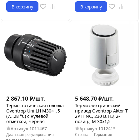
В корзину
В корзину
2 867,10
₽
/
шт.
5 648,70
₽
/
шт.
Термостатическая головка
Термоэлектрический
Oventrop Uni LH М30×1,5
привод Oventrop Aktor T
(7...28 °C) с нулевой
2P H NC, 230 В, НЗ, 2-
отметкой, черная
позиц., M 30x1,5
Артикул
1011467
Артикул
1012415
Диапазон регулирования
Страна
—
Германия