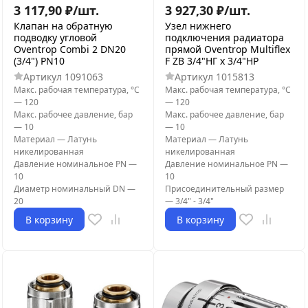
3 117,90
₽
/
шт.
3 927,30
₽
/
шт.
Клапан на обратную
Узел нижнего
подводку угловой
подключения радиатора
Oventrop Combi 2 DN20
прямой Oventrop Мultiflex
(3/4") PN10
F ZB 3/4"НГ x 3/4"НР
Артикул
1091063
Артикул
1015813
Макс. рабочая температура, °С
Макс. рабочая температура, °С
—
120
—
120
Макс. рабочее давление, бар
Макс. рабочее давление, бар
—
10
—
10
Материал
—
Латунь
Материал
—
Латунь
никелированная
никелированная
Давление номинальное PN
—
Давление номинальное PN
—
10
10
Диаметр номинальный DN
—
Присоединительный размер
20
—
3/4" - 3/4"
В корзину
В корзину