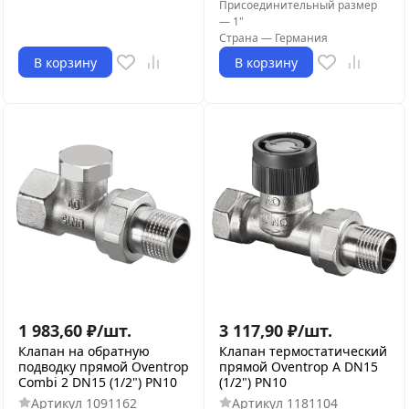
Присоединительный размер
—
1"
Страна
—
Германия
В корзину
В корзину
1 983,60
₽
/
шт.
3 117,90
₽
/
шт.
Клапан на обратную
Клапан термостатический
подводку прямой Oventrop
прямой Oventrop A DN15
Combi 2 DN15 (1/2") PN10
(1/2") PN10
Артикул
1091162
Артикул
1181104