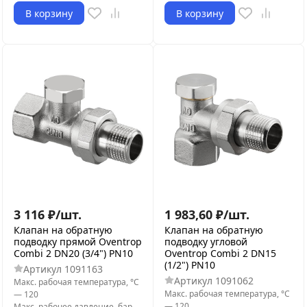
В корзину
В корзину
3 116
₽
/
шт.
1 983,60
₽
/
шт.
Клапан на обратную
Клапан на обратную
подводку прямой Oventrop
подводку угловой
Combi 2 DN20 (3/4") PN10
Oventrop Combi 2 DN15
(1/2") PN10
Артикул
1091163
Артикул
1091062
Макс. рабочая температура, °С
Макс. рабочая температура, °С
—
120
—
120
Макс. рабочее давление, бар