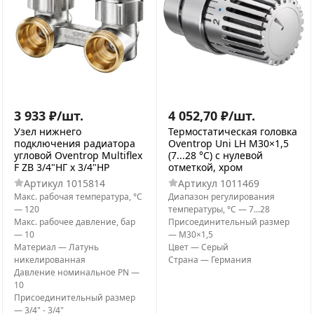
3 933
₽
/
шт.
4 052,70
₽
/
шт.
Узел нижнего
Термостатическая головка
подключения радиатора
Oventrop Uni LH М30×1,5
угловой Oventrop Мultiflex
(7...28 °C) с нулевой
F ZB 3/4"НГ x 3/4"НР
отметкой, хром
Артикул
1015814
Артикул
1011469
Макс. рабочая температура, °С
Диапазон регулирования
—
120
температуры, °С
—
7...28
Макс. рабочее давление, бар
Присоединительный размер
—
10
—
M30×1,5
Материал
—
Латунь
Цвет
—
Серый
никелированная
Страна
—
Германия
Давление номинальное PN
—
10
Присоединительный размер
—
3/4" - 3/4"