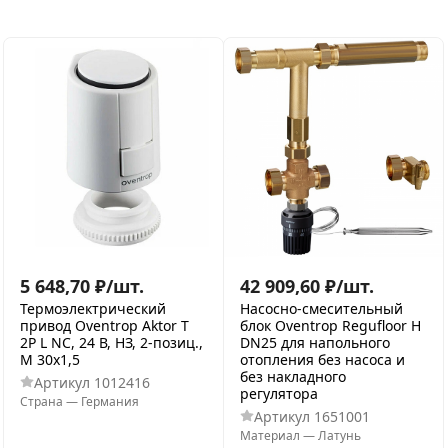
5 648,70
₽
/
шт.
42 909,60
₽
/
шт.
Термоэлектрический
Насосно-смесительный
привод Oventrop Aktor T
блок Oventrop Regufloor H
2P L NC, 24 В, НЗ, 2-позиц.,
DN25 для напольного
M 30x1,5
отопления без насоса и
без накладного
Артикул
1012416
регулятора
Страна
—
Германия
Артикул
1651001
Материал
—
Латунь