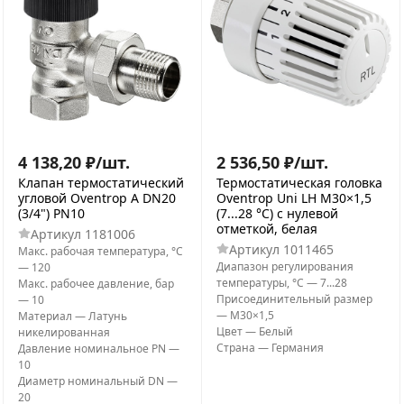
4 138,20
₽
/
шт.
2 536,50
₽
/
шт.
Клапан термостатический
Термостатическая головка
угловой Oventrop A DN20
Oventrop Uni LH М30×1,5
(3/4") PN10
(7...28 °C) с нулевой
отметкой, белая
Артикул
1181006
Артикул
1011465
Макс. рабочая температура, °С
Диапазон регулирования
—
120
температуры, °С
—
7...28
Макс. рабочее давление, бар
Присоединительный размер
—
10
—
M30×1,5
Материал
—
Латунь
Цвет
—
Белый
никелированная
Страна
—
Германия
Давление номинальное PN
—
10
Диаметр номинальный DN
—
20