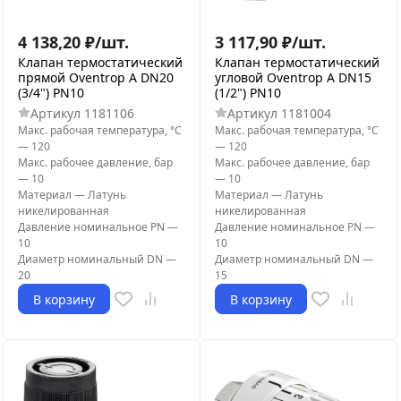
4 138,20
₽
/
шт.
3 117,90
₽
/
шт.
Клапан термостатический
Клапан термостатический
прямой Oventrop A DN20
угловой Oventrop A DN15
(3/4") PN10
(1/2") PN10
Артикул
1181106
Артикул
1181004
Макс. рабочая температура, °С
Макс. рабочая температура, °С
—
120
—
120
Макс. рабочее давление, бар
Макс. рабочее давление, бар
—
10
—
10
Материал
—
Латунь
Материал
—
Латунь
никелированная
никелированная
Давление номинальное PN
—
Давление номинальное PN
—
10
10
Диаметр номинальный DN
—
Диаметр номинальный DN
—
20
15
В корзину
В корзину