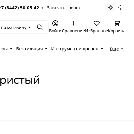
+7 (8442) 50-05-42
Заказать звонок
Светлая те
Темна
 по магазину
Поиск
Войти
Сравнение
Избранное
Корзина
еры
Вентиляция
Инструмент и крепеж
Еще
ристый