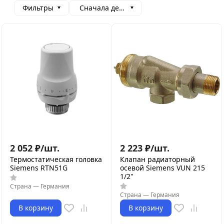
Фильтры
Сначала дешевые
2 052
₽
/
шт.
2 223
₽
/
шт.
Термостатическая головка
Клапан радиаторный
Siemens RTN51G
осевой Siemens VUN 215
1/2"
Страна
—
Германия
Страна
—
Германия
В корзину
В корзину