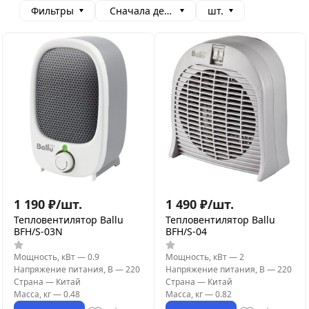
Фильтры
Сначала дешевые
шт.
1 190
₽
/
шт.
1 490
₽
/
шт.
Тепловентилятор Ballu
Тепловентилятор Ballu
BFH/S-03N
BFH/S-04
Мощность, кВт
—
0.9
Мощность, кВт
—
2
Напряжение питания, В
—
220
Напряжение питания, В
—
220
Страна
—
Китай
Страна
—
Китай
Масса, кг
—
0.48
Масса, кг
—
0.82