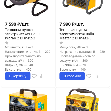
7 590
₽
/
шт.
7 990
₽
/
шт.
Тепловая пушка
Тепловая пушка
электрическая Ballu
электрическая Ballu
Prorab 2 BHP-P2-3
Master 2 BHP-M2-3
Мощность, кВт
—
3
Мощность, кВт
—
3
Напряжение питания, В
—
220
Напряжение питания, В
—
220
Производительность по
Производительность по
воздуху, м³/ч
—
300
воздуху, м³/ч
—
300
Ширина, мм
—
340
Ширина, мм
—
280
Высота, мм
—
400
Высота, мм
—
400
В корзину
В корзину