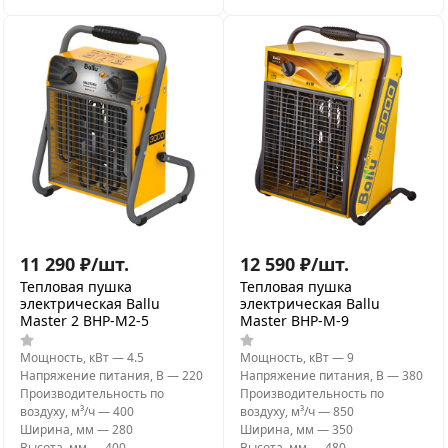
11 290
₽
/
шт.
12 590
₽
/
шт.
Тепловая пушка
Тепловая пушка
электрическая Ballu
электрическая Ballu
Master 2 BHP-M2-5
Master BHP-M-9
Мощность, кВт
—
4.5
Мощность, кВт
—
9
Напряжение питания, В
—
220
Напряжение питания, В
—
380
Производительность по
Производительность по
воздуху, м³/ч
—
400
воздуху, м³/ч
—
850
Ширина, мм
—
280
Ширина, мм
—
350
Высота, мм
—
400
Высота, мм
—
480