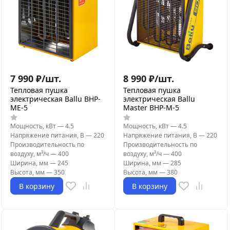
7 990
₽
/
шт.
8 990
₽
/
шт.
Тепловая пушка
Тепловая пушка
электрическая Ballu BHP-
электрическая Ballu
ME-5
Master BHP-M-5
Мощность, кВт
—
4.5
Мощность, кВт
—
4.5
Напряжение питания, В
—
220
Напряжение питания, В
—
220
Производительность по
Производительность по
воздуху, м³/ч
—
400
воздуху, м³/ч
—
400
Ширина, мм
—
245
Ширина, мм
—
285
Высота, мм
—
350
Высота, мм
—
380
В корзину
В корзину