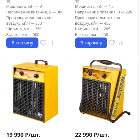
Мощность, кВт
—
9
Мощность, кВт
—
4.5
Напряжение питания, В
—
380
Напряжение питания, В
—
220
Производительность по
Производительность по
воздуху, м³/ч
—
850
воздуху, м³/ч
—
450
Ширина, мм
—
350
Ширина, мм
—
285
Высота, мм
—
500
Высота, мм
—
250
В корзину
В корзину
19 990
₽
/
шт.
22 990
₽
/
шт.