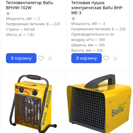
Тепловентилятор Ballu
Тепловая пушка
BFH/W-102W
электрическая Ballu BHP-
ME-3
Мощность, кВт
—
2
Мощность, кВт
—
3
Напряжение питания, В
—
220
Напряжение питания, В
—
220
Страна
—
Китай
Производительность по
Масса, кг
—
1.82
воздуху, м³/ч
—
300
Ширина, мм
—
245
Высота, мм
—
350
В корзину
В корзину