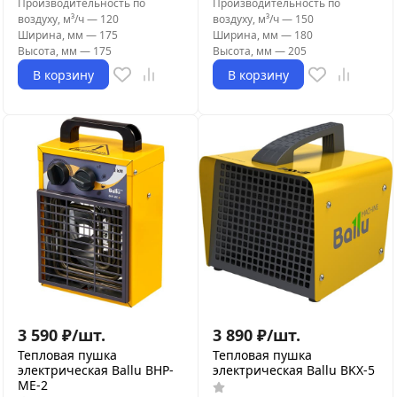
Производительность по
Производительность по
воздуху, м³/ч
—
120
воздуху, м³/ч
—
150
Ширина, мм
—
175
Ширина, мм
—
180
Высота, мм
—
175
Высота, мм
—
205
В корзину
В корзину
3 590
₽
/
шт.
3 890
₽
/
шт.
Тепловая пушка
Тепловая пушка
электрическая Ballu BHP-
электрическая Ballu BKX-5
ME-2