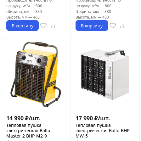
Производительность по
Производительность по
воздуху, м³/ч
—
800
воздуху, м³/ч
—
800
Ширина, мм
—
380
Ширина, мм
—
380
Высота, мм
—
460
Высота, мм
—
460
В корзину
В корзину
14 990
₽
/
шт.
17 990
₽
/
шт.
Тепловая пушка
Тепловая пушка
электрическая Ballu
электрическая Ballu BHP-
Master 2 BHP-M2-9
MW-5