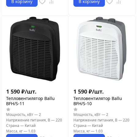
В корзину
В корзину
1 590
₽
/
шт.
1 590
₽
/
шт.
Тепловентилятор Ballu
Тепловентилятор Ballu
BFH/S-11
BFH/S-10
Мощность, кВт
—
2
Мощность, кВт
—
2
Напряжение питания, В
—
220
Напряжение питания, В
—
220
Страна
—
Китай
Страна
—
Китай
Масса, кг
—
1.03
Масса, кг
—
1.03