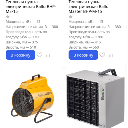
Тепловая пушка
Тепловая пушка
электрическая Ballu BHP-
электрическая Ballu
ME-15
Master BHP-M-15
Мощность, кВт
—
15
Мощность, кВт
—
15
Напряжение питания, В
—
380
Напряжение питания, В
—
380
Производительность по
Производительность по
воздуху, м³/ч
—
1700
воздуху, м³/ч
—
1700
Ширина, мм
—
375
Ширина, мм
—
415
Высота, мм
—
510
Высота, мм
—
560
В корзину
В корзину