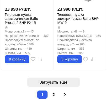
23 990
₽
/
шт.
23 990
₽
/
шт.
Тепловая пушка
Тепловая пушка
электрическая Ballu
электрическая Ballu BHP-
Prorab 2 BHP-P2-15
MW-9
Мощность, кВт
—
15
Мощность, кВт
—
9
Напряжение питания, В
—
380
Напряжение питания, В
—
380
Производительность по
Производительность по
воздуху, м³/ч
—
1600
воздуху, м³/ч
—
900
Ширина, мм
—
480
Ширина, мм
—
355
Высота, мм
—
530
Высота, мм
—
305
В корзину
В корзину
Загрузить еще
1
2