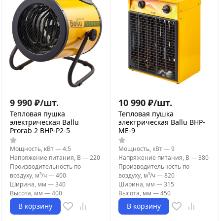
9 990
₽
/
шт.
10 990
₽
/
шт.
Тепловая пушка
Тепловая пушка
электрическая Ballu
электрическая Ballu BHP-
Prorab 2 BHP-P2-5
ME-9
Мощность, кВт
—
4.5
Мощность, кВт
—
9
Напряжение питания, В
—
220
Напряжение питания, В
—
380
Производительность по
Производительность по
воздуху, м³/ч
—
400
воздуху, м³/ч
—
820
Ширина, мм
—
340
Ширина, мм
—
315
Высота, мм
—
400
Высота, мм
—
450
В корзину
В корзину