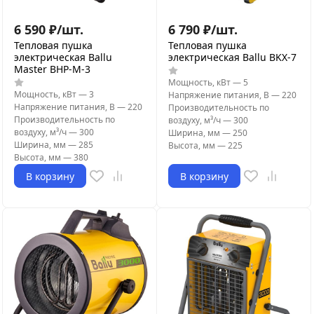
6 590
₽
/
шт.
6 790
₽
/
шт.
Тепловая пушка
Тепловая пушка
электрическая Ballu
электрическая Ballu BKX-7
Master BHP-M-3
Мощность, кВт
—
5
Мощность, кВт
—
3
Напряжение питания, В
—
220
Напряжение питания, В
—
220
Производительность по
Производительность по
воздуху, м³/ч
—
300
воздуху, м³/ч
—
300
Ширина, мм
—
250
Ширина, мм
—
285
Высота, мм
—
225
Высота, мм
—
380
В корзину
В корзину