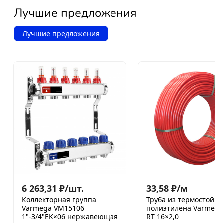
Лучшие предложения
Лучшие предложения
6 263,31
₽
/
шт.
33,58
₽
/
м
Коллекторная группа
Труба из термостойко
Varmega VM15106
полиэтилена Varmega
1"-3/4"EK×06 нержавеющая
RT 16×2,0