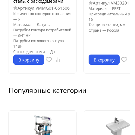
сталь, с расходомерами
Артикул
VM30201
Артикул
VMMG01-061506
Материал
—
PERT
Количество контуров отопления
Присоединительный раз
—
6
16
Материал
—
Латунь
Толщина стенки, мм
—
2
Патрубки контура потребителей
Страна
—
Россия
—
3/4" НР
Патрубки котлового контура
—
1" ВР
С расходомерами
—
Да
В корзину
В корзину
Популярные категории