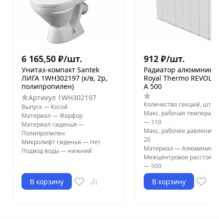
6 165,50
₽
/
шт.
912
₽
/
шт.
Унитаз-компакт Santek
Радиатор алюминиев
ЛИГА 1WH302197 (к/в, 2р,
Royal Thermo REVOLU
полипропилен)
A 500
Артикул
1WH302197
Количество секций, шт
Выпуск
—
Косой
Макс. рабочая температур
Материал
—
Фарфор
—
110
Материал сиденья
—
Макс. рабочее давление, 
Полипропилен
20
Микролифт сиденья
—
Нет
Материал
—
Алюминий
Подвод воды
—
нижний
Межцентровое расстояни
—
500
В корзину
В корзину