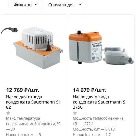
Фильтры
Сначала дешевые
12 769
₽
/
шт.
14 679
₽
/
шт.
Насос для отвода
Насос для отвода
конденсата Sauermann Si
конденсата Sauermann Si
82
2750
Макс. температура
Мощность теплообменника,
перекачиваемой жидкости, °C
кВт
—
272.1
—
80
Мощность, кВт
—
0.018
Напор (max.), м
—
5
Напор (max.), м
—
1.7