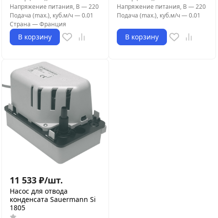
Напряжение питания, В
—
220
Напряжение питания, В
—
220
Подача (max.), куб.м/ч
—
0.01
Подача (max.), куб.м/ч
—
0.01
Страна
—
Франция
В корзину
В корзину
11 533
₽
/
шт.
Насос для отвода
конденсата Sauermann Si
1805