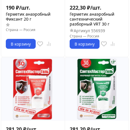
190
₽
/
шт.
222,30
₽
/
шт.
Герметик анаэробный
Герметик анаэробный
Фиксант 20 г
сантехнический
разборный VRT 30 г
Страна
—
Россия
Артикул
556939
Страна
—
Россия
В корзину
В корзину
281,20
₽
/
шт.
281,20
₽
/
шт.