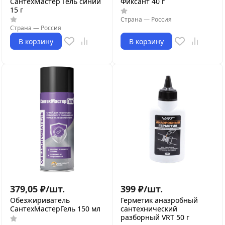
СантехМастер Гель синий
Фиксант 40 г
15 г
Страна
—
Россия
Страна
—
Россия
В корзину
В корзину
379,05
₽
/
шт.
399
₽
/
шт.
Обезжириватель
Герметик анаэробный
СантехМастерГель 150 мл
сантехнический
разборный VRT 50 г