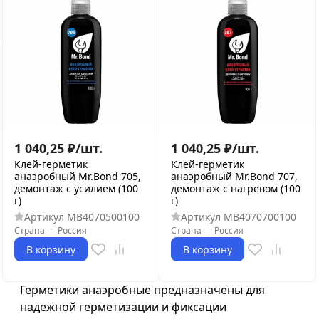
1 040,25
₽
/
шт.
1 040,25
₽
/
шт.
Клей-герметик
Клей-герметик
анаэробный Mr.Bond 705,
анаэробный Mr.Bond 707,
демонтаж с усилием (100
демонтаж с нагревом (100
г)
г)
Артикул
MB4070500100
Артикул
MB4070700100
Страна
—
Россия
Страна
—
Россия
В корзину
В корзину
Герметики анаэробные предназначены для
надежной герметизации и фиксации