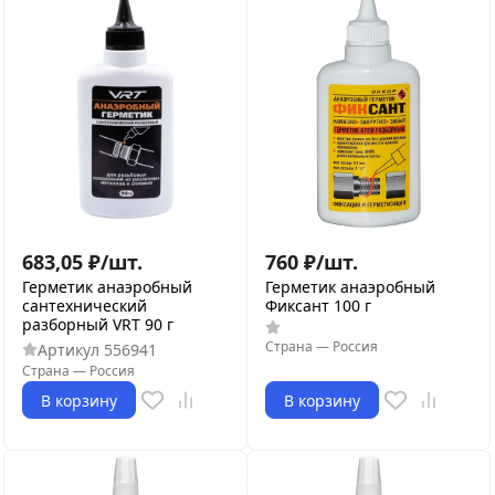
683,05
₽
/
шт.
760
₽
/
шт.
Герметик анаэробный
Герметик анаэробный
сантехнический
Фиксант 100 г
разборный VRT 90 г
Страна
—
Россия
Артикул
556941
Страна
—
Россия
В корзину
В корзину