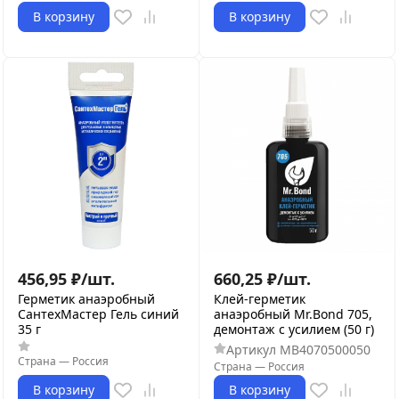
В корзину
В корзину
456,95
₽
/
шт.
660,25
₽
/
шт.
Герметик анаэробный
Клей-герметик
СантехМастер Гель синий
анаэробный Mr.Bond 705,
35 г
демонтаж с усилием (50 г)
Артикул
MB4070500050
Страна
—
Россия
Страна
—
Россия
В корзину
В корзину