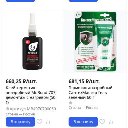
660,25
₽
/
шт.
681,15
₽
/
шт.
Клей-герметик
Герметик анаэробный
анаэробный Mr.Bond 707,
СантехМастер Гель
демонтаж с нагревом (50
зеленый 60 г
г)
Страна
—
Россия
Артикул
MB4070700050
Страна
—
Россия
В корзину
В корзину