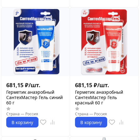
681,15
₽
/
шт.
681,15
₽
/
шт.
Герметик анаэробный
Герметик анаэробный
СантехМастер Гель синий
СантехМастер Гель
60 г
красный 60 г
Страна
—
Россия
Страна
—
Россия
В корзину
В корзину