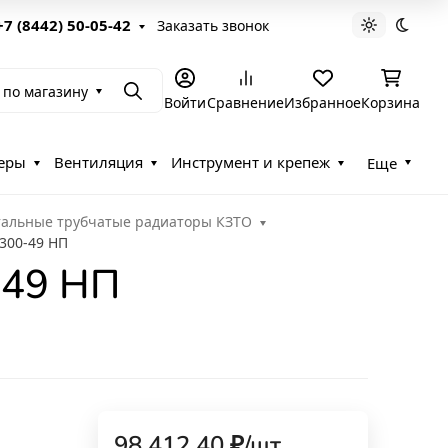
+7 (8442) 50-05-42
Заказать звонок
Светлая те
Темна
 по магазину
Поиск
Войти
Сравнение
Избранное
Корзина
еры
Вентиляция
Инструмент и крепеж
Еще
тальные трубчатые радиаторы КЗТО
 300-49 НП
-49 НП
98 412,40
₽
/
шт.