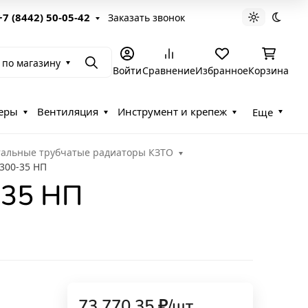
+7 (8442) 50-05-42
Заказать звонок
Светлая те
Темна
 по магазину
Поиск
Войти
Сравнение
Избранное
Корзина
еры
Вентиляция
Инструмент и крепеж
Еще
тальные трубчатые радиаторы КЗТО
 300-35 НП
-35 НП
73 770,35
₽
/
шт.