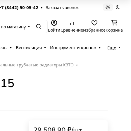
+7 (8442) 50-05-42
Заказать звонок
Светлая те
Темна
 по магазину
Поиск
Войти
Сравнение
Избранное
Корзина
еры
Вентиляция
Инструмент и крепеж
Еще
тальные трубчатые радиаторы КЗТО
-15
29 508,90
₽
/
шт.