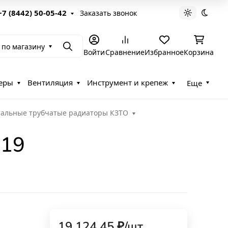
+7 (8442) 50-05-42
Заказать звонок
Светлая те
Темна
 по магазину
Поиск
Войти
Сравнение
Избранное
Корзина
еры
Вентиляция
Инструмент и крепеж
Еще
тальные трубчатые радиаторы КЗТО
-19
19 124,45
₽
/
шт.