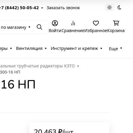
+7 (8442) 50-05-42
Заказать звонок
Светлая те
Темна
 по магазину
Поиск
Войти
Сравнение
Избранное
Корзина
еры
Вентиляция
Инструмент и крепеж
Еще
тальные трубчатые радиаторы КЗТО
 300-16 НП
-16 НП
20 463
₽
/
шт.