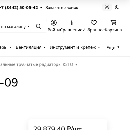
+7 (8442) 50-05-42
Заказать звонок
Светлая те
Темна
 по магазину
Поиск
Войти
Сравнение
Избранное
Корзина
еры
Вентиляция
Инструмент и крепеж
Еще
тальные трубчатые радиаторы КЗТО
-09
29 879,40
₽
/
шт.