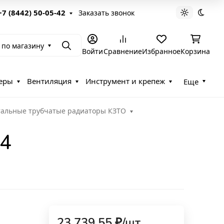
+7 (8442) 50-05-42
Заказать звонок
Светлая те
Темна
 по магазину
Поиск
Войти
Сравнение
Избранное
Корзина
еры
Вентиляция
Инструмент и крепеж
Еще
тальные трубчатые радиаторы КЗТО
44
23 739,55
₽
/
шт.