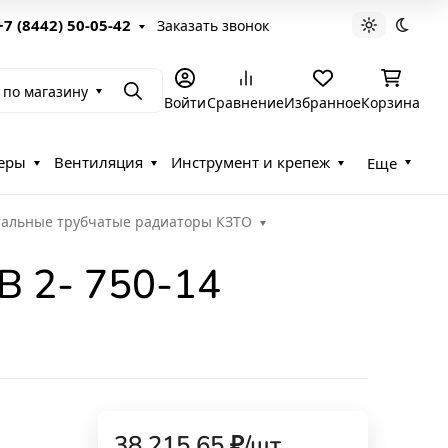
+7 (8442) 50-05-42
Заказать звонок
Светлая те
Темна
 по магазину
Поиск
Войти
Сравнение
Избранное
Корзина
еры
Вентиляция
Инструмент и крепеж
Еще
тальные трубчатые радиаторы КЗТО
В 2- 750-14
38 215,65
₽
/
шт.