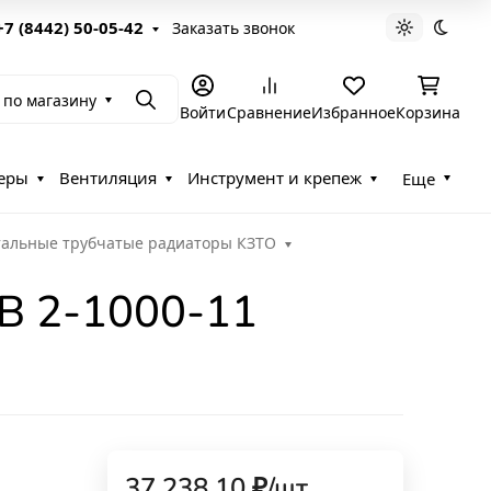
+7 (8442) 50-05-42
Заказать звонок
Светлая те
Темна
 по магазину
Поиск
Войти
Сравнение
Избранное
Корзина
еры
Вентиляция
Инструмент и крепеж
Еще
тальные трубчатые радиаторы КЗТО
1
В 2-1000-11
37 238,10
₽
/
шт.