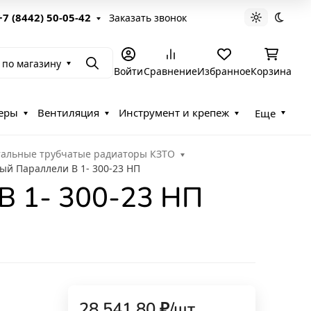
+7 (8442) 50-05-42
Заказать звонок
Светлая те
Темна
 по магазину
Поиск
Войти
Сравнение
Избранное
Корзина
еры
Вентиляция
Инструмент и крепеж
Еще
тальные трубчатые радиаторы КЗТО
ый Параллели В 1- 300-23 НП
В 1- 300-23 НП
28 541,80
₽
/
шт.