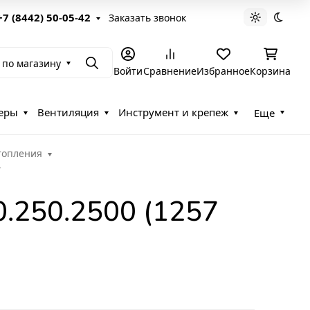
+7 (8442) 50-05-42
Заказать звонок
Светлая те
Темна
 по магазину
Поиск
Войти
Сравнение
Избранное
Корзина
еры
Вентиляция
Инструмент и крепеж
Еще
топления
0.250.2500 (1257