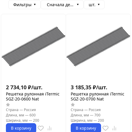
Фильтры
Сначала дешевые
шт.
2 734,10
₽
/
шт.
3 185,35
₽
/
шт.
Решетка рулонная iTermic
Решетка рулонная iTermic
SGZ-20-0600 Nat
SGZ-20-0700 Nat
Страна
—
Россия
Страна
—
Россия
Длина, мм
—
600
Длина, мм
—
700
Ширина, мм
—
200
Ширина, мм
—
200
В корзину
В корзину