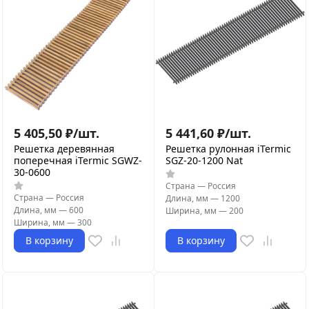
5 405,50
₽
/
шт.
5 441,60
₽
/
шт.
Решетка деревянная
Решетка рулонная iTermic
поперечная iTermic SGWZ-
SGZ-20-1200 Nat
30-0600
Страна
—
Россия
Страна
—
Россия
Длина, мм
—
1200
Длина, мм
—
600
Ширина, мм
—
200
Ширина, мм
—
300
В корзину
В корзину