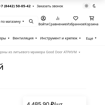
+7 (8442) 50-05-42
Заказать звонок
Светлая те
Темна
 по магазину
Поиск
Войти
Сравнение
Избранное
Корзина
еры
Вентиляция
Инструмент и крепеж
Еще
оны из литьевого мрамора Good Door АТРИУМ
й
4 485,90
₽
/
шт.