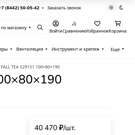
+7 (8442) 50-05-42
Заказать звонок
Светлая те
Темна
 по магазину
Поиск
Войти
Сравнение
Избранное
Корзина
еры
Вентиляция
Инструмент и крепеж
Еще
FALL TEA S29151 100×80×190
100×80×190
40 470
₽
/
шт.