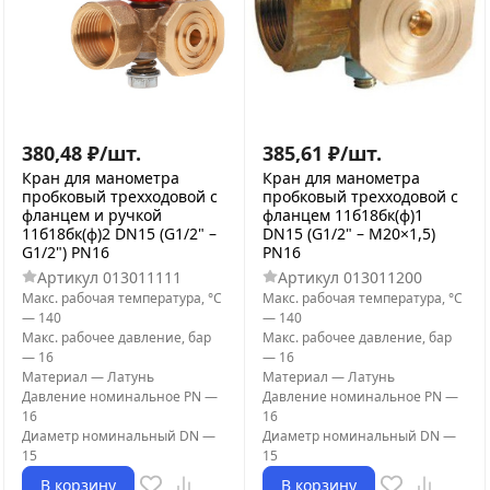
380,48
₽
/
шт.
385,61
₽
/
шт.
Кран для манометра
Кран для манометра
пробковый трехходовой с
пробковый трехходовой с
фланцем и ручкой
фланцем 11б18бк(ф)1
11б18бк(ф)2 DN15 (G1/2" –
DN15 (G1/2" – М20×1,5)
G1/2") PN16
PN16
Артикул
013011111
Артикул
013011200
Макс. рабочая температура, °С
Макс. рабочая температура, °С
—
140
—
140
Макс. рабочее давление, бар
Макс. рабочее давление, бар
—
16
—
16
Материал
—
Латунь
Материал
—
Латунь
Давление номинальное PN
—
Давление номинальное PN
—
16
16
Диаметр номинальный DN
—
Диаметр номинальный DN
—
15
15
В корзину
В корзину