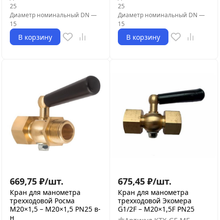
25
25
Диаметр номинальный DN
—
Диаметр номинальный DN
—
15
15
В корзину
В корзину
669,75
₽
/
шт.
675,45
₽
/
шт.
Кран для манометра
Кран для манометра
трехходовой Росма
трехходовой Экомера
М20×1,5 – М20×1,5 PN25 в-
G1/2F – М20×1,5F PN25
н