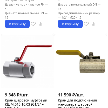
Материал
—
Латунь
16
Давление номинальное PN
—
Диаметр номинальный DN
—
5
15
Диаметр номинальный DN
—
Присоединительный размер
15
—
1/2" - М20×1,5
В корзину
В корзину
9 348
₽
/
шт.
11 590
₽
/
шт.
Кран шаровой муфтовый
Кран для подключения
КШМ.015.16.03 (G1/2" –
манометра шаровой