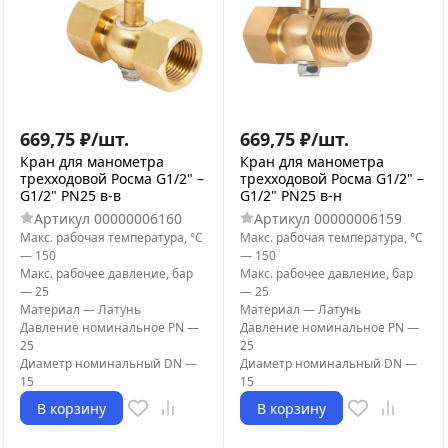
669,75
₽
/
шт.
669,75
₽
/
шт.
Кран для манометра
Кран для манометра
трехходовой Росма G1/2" –
трехходовой Росма G1/2" –
G1/2" PN25 в-в
G1/2" PN25 в-н
Артикул
00000006160
Артикул
00000006159
Макс. рабочая температура, °С
Макс. рабочая температура, °С
—
150
—
150
Макс. рабочее давление, бар
Макс. рабочее давление, бар
—
25
—
25
Материал
—
Латунь
Материал
—
Латунь
Давление номинальное PN
—
Давление номинальное PN
—
25
25
Диаметр номинальный DN
—
Диаметр номинальный DN
—
15
15
В корзину
В корзину