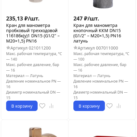
235,13
₽
/
шт.
247
₽
/
шт.
Кран для манометра
Кран для манометра
пробковый трехходовой
кнопочный ККМ DN15
11б18бк(у)1 DN15 (G1/2" –
(G1/2" – М20×1,5) PN16
М20×1,5) PN16
латунь
Артикул
021011200
Артикул
007011000
Макс. рабочая температура, °С
Макс. рабочая температура, °С
—
140
—
100
Макс. рабочее давление, бар
Макс. рабочее давление, бар
—
16
—
16
Материал
—
Латунь
Материал
—
Латунь
Давление номинальное PN
—
Давление номинальное PN
—
16
16
Диаметр номинальный DN
—
Диаметр номинальный DN
—
15
15
В корзину
В корзину