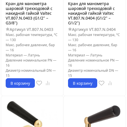
Кран для манометра
Кран для манометра
шаровой трехходовой с
шаровой трехходовой с
накидной гайкой Valtec
накидной гайкой Valtec
VT.807.N.0403 (G1/2" –
VT.807.N.0404 (G1/2" –
G3/8")
G1/2")
Артикул
VT.807.N.0403
Артикул
VT.807.N.0404
Макс. рабочая температура, °С
Макс. рабочая температура, °С
—
130
—
130
Макс. рабочее давление, бар
Макс. рабочее давление, бар
—
16
—
16
Материал
—
Латунь
Материал
—
Латунь
Давление номинальное PN
—
Давление номинальное PN
—
16
16
Диаметр номинальный DN
—
Диаметр номинальный DN
—
15
15
В корзину
В корзину