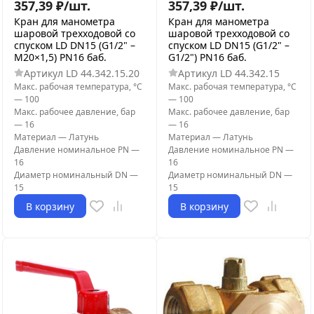
357,39
₽
/
шт.
357,39
₽
/
шт.
Кран для манометра
Кран для манометра
шаровой трехходовой со
шаровой трехходовой со
спуском LD DN15 (G1/2" –
спуском LD DN15 (G1/2" –
М20×1,5) PN16 баб.
G1/2") PN16 баб.
Артикул
LD 44.342.15.20
Артикул
LD 44.342.15
Макс. рабочая температура, °С
Макс. рабочая температура, °С
—
100
—
100
Макс. рабочее давление, бар
Макс. рабочее давление, бар
—
16
—
16
Материал
—
Латунь
Материал
—
Латунь
Давление номинальное PN
—
Давление номинальное PN
—
16
16
Диаметр номинальный DN
—
Диаметр номинальный DN
—
15
15
В корзину
В корзину