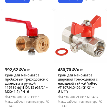
392,62
₽
/
шт.
480,70
₽
/
шт.
Кран для манометра
Кран для манометра
пробковый трехходовой с
шаровой трехходовой с
фланцем и ручкой
накидной гайкой Valtec
11б18бк(ф)1 DN15 (G1/2" –
VT.807.N.0402 (G1/2" –
М20×1,5) PN16
G1/4")
Артикул
013011211
Артикул
VT.807.N.0402
Макс. рабочая температура, °С
Макс. рабочая температура, °С
—
140
—
130