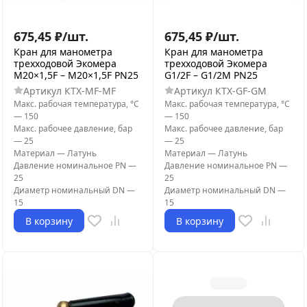
675,45
₽
/
шт.
675,45
₽
/
шт.
Кран для манометра
Кран для манометра
трехходовой Экомера
трехходовой Экомера
М20×1,5F – М20×1,5F PN25
G1/2F – G1/2M PN25
Артикул
КТХ-MF-MF
Артикул
КТХ-GF-GM
Макс. рабочая температура, °С
Макс. рабочая температура, °С
—
150
—
150
Макс. рабочее давление, бар
Макс. рабочее давление, бар
—
25
—
25
Материал
—
Латунь
Материал
—
Латунь
Давление номинальное PN
—
Давление номинальное PN
—
25
25
Диаметр номинальный DN
—
Диаметр номинальный DN
—
15
15
В корзину
В корзину