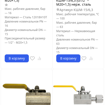
М20×1,5)
КШМ-15/6,3 (G1/2" –
М20×1,5) нерж. сталь
Макс. рабочее давление, бар
Артикул
КШМ-15/6,3
—
16
Макс. рабочая температура, °С
Материал
—
Сталь 12Х18Н10Т
—
100
Давление номинальное PN
—
Макс. рабочее давление, бар
16
—
63
Диаметр номинальный DN
—
Материал
—
Нержавеющая
15
сталь
Присоединительный размер
Давление номинальное PN
—
—
1/2" - М20×1,5
63
Диаметр номинальный DN
—
15
В корзину
В корзину