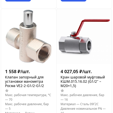
1 558
₽
/
шт.
4 027,05
₽
/
шт.
Клапан запорный для
Кран шаровой муфтовый
установки манометра
КШМ.015.16.02 (G1/2" –
Росма VE2-2-G1/2-G1/2
М20×1,5)
Макс. рабочая температура, °С
Макс. рабочее давление, бар
—
70
—
16
Макс. рабочее давление, бар
Материал
—
Сталь 09Г2С
—
5
Давление номинальное PN
—