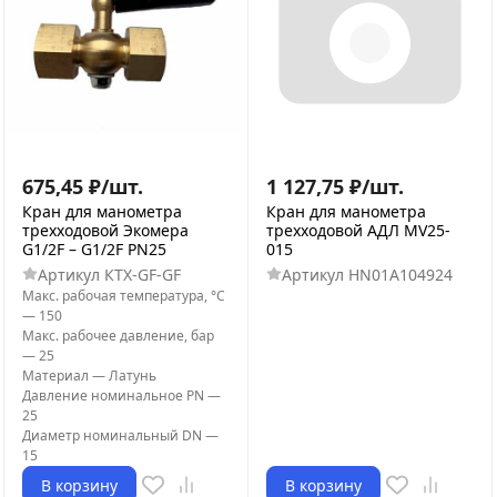
675,45
₽
/
шт.
1 127,75
₽
/
шт.
Кран для манометра
Кран для манометра
трехходовой Экомера
трехходовой АДЛ MV25-
G1/2F – G1/2F PN25
015
Артикул
КТХ-GF-GF
Артикул
HN01A104924
Макс. рабочая температура, °С
—
150
Макс. рабочее давление, бар
—
25
Материал
—
Латунь
Давление номинальное PN
—
25
Диаметр номинальный DN
—
15
В корзину
В корзину