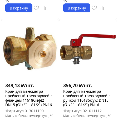
15
15
В корзину
В корзину
349,13
₽
/
шт.
356,70
₽
/
шт.
Кран для манометра
Кран для манометра
пробковый трехходовой с
пробковый трехходовой с
фланцем 11б18бк(ф)2
ручкой 11б18бк(у)2 DN15
DN15 (G1/2" – G1/2") PN16
(G1/2" – G1/2") PN16
Артикул
013011100
Артикул
021011112
Макс. рабочая температура, °С
Макс. рабочая температура, °С