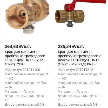
263,63
₽
/
шт.
285,34
₽
/
шт.
Кран для манометра
Кран для манометра
пробковый трехходовой
пробковый трехходовой с
11б18бк(у)2 DN15 (G1/2" –
ручкой 11б18бк(у)1 DN15
G1/2") PN16
(G1/2" – М20×1,5) PN16
Артикул
021011100
Артикул
021011212
Макс. рабочая температура, °С
Макс. рабочая температура, °С
—
140
—
140
Макс. рабочее давление, бар
Макс. рабочее давление, бар
—
16
—
16
Материал
—
Латунь
Материал
—
Латунь
Давление номинальное PN
—
Давление номинальное PN
—
16
16
Диаметр номинальный DN
—
Диаметр номинальный DN
—