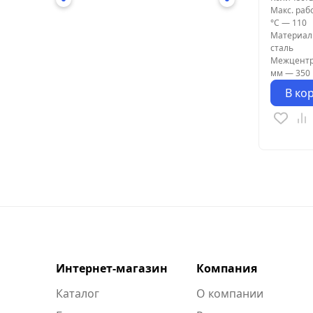
Макс. раб
°С
—
110
Материал
сталь
Межцентр
мм
—
350
В ко
Интернет-магазин
Компания
Каталог
О компании