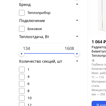
Бренд
Теплоприбор
Подключение
Боковое
Теплоотдача, Вт
1 064
₽
Радиато
биметал
Теплопр
Количество секций, шт
Глубина с
Количеств
1
Макс. раб
4
°С
—
110
Материал
6
сталь
Межцентр
8
мм
—
350
10
12
В ко