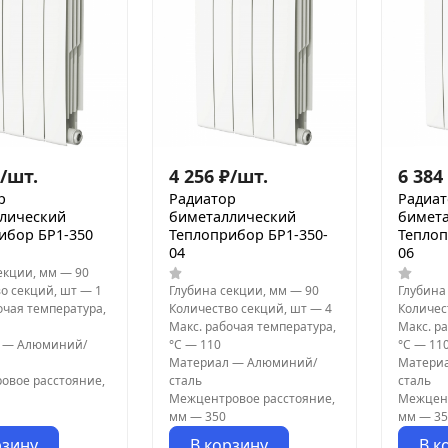
/
шт.
4 256
₽
/
шт.
6 384
р
Радиатор
Радиа
лический
биметаллический
бимет
ибор БР1-350
Теплоприбор БР1-350-
Теплоп
04
06
екции, мм
—
90
о секций, шт
—
1
Глубина секции, мм
—
90
Глубина
очая температура,
Количество секций, шт
—
4
Количес
Макс. рабочая температура,
Макс. р
—
Алюминий/
°С
—
110
°С
—
11
Материал
—
Алюминий/
Матери
овое расстояние,
сталь
сталь
Межцентровое расстояние,
Межцент
мм
—
350
мм
—
35
рзину
В корзину
В к