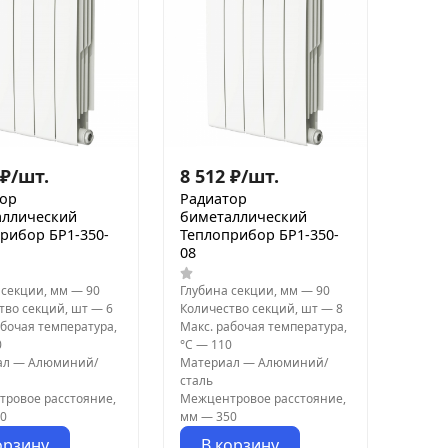
₽
/
шт.
8 512
₽
/
шт.
тор
Радиатор
аллический
биметаллический
рибор БР1-350-
Теплоприбор БР1-350-
08
 секции, мм
—
90
Глубина секции, мм
—
90
тво секций, шт
—
6
Количество секций, шт
—
8
абочая температура,
Макс. рабочая температура,
0
°С
—
110
ал
—
Алюминий/
Материал
—
Алюминий/
сталь
ровое расстояние,
Межцентровое расстояние,
0
мм
—
350
орзину
В корзину