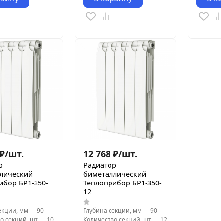
₽
/
шт.
12 768
₽
/
шт.
р
Радиатор
лический
биметаллический
ибор БР1-350-
Теплоприбор БР1-350-
12
екции, мм
—
90
Глубина секции, мм
—
90
о секций, шт
—
10
Количество секций, шт
—
12