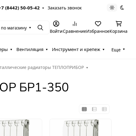
+7 (8442) 50-05-42
Заказать звонок
Светлая те
Темна
 по магазину
Поиск
Войти
Сравнение
Избранное
Корзина
еры
Вентиляция
Инструмент и крепеж
Еще
таллические радиаторы ТЕПЛОПРИБОР
ОР БР1-350