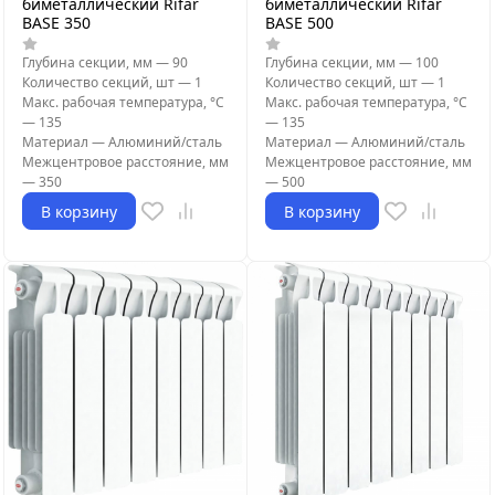
биметаллический Rifar
биметаллический Rifar
BASE 350
BASE 500
Глубина секции, мм
—
90
Глубина секции, мм
—
100
Количество секций, шт
—
1
Количество секций, шт
—
1
Макс. рабочая температура, °С
Макс. рабочая температура, °С
—
135
—
135
Материал
—
Алюминий/сталь
Материал
—
Алюминий/сталь
Межцентровое расстояние, мм
Межцентровое расстояние, мм
—
350
—
500
В корзину
В корзину