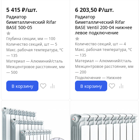
5 415
₽
/
шт.
6 203,50
₽
/
шт.
Радиатор
Радиатор
биметаллический Rifar
биметаллический Rifar
BASE 500-05
BASE Ventil 200-04 нижнее
левое подключение
Глубина секции, мм
—
100
Количество секций, шт
—
4
Количество секций, шт
—
5
Макс. рабочая температура, °С
Макс. рабочая температура, °С
—
135
—
135
Материал
—
Алюминий/сталь
Материал
—
Алюминий/сталь
Межцентровое расстояние, мм
Межцентровое расстояние, мм
—
200
—
500
Подключение
—
Нижнее
В корзину
В корзину