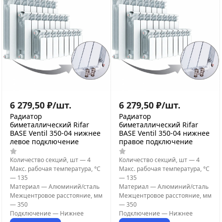
6 279,50
₽
/
шт.
6 279,50
₽
/
шт.
Радиатор
Радиатор
биметаллический Rifar
биметаллический Rifar
BASE Ventil 350-04 нижнее
BASE Ventil 350-04 нижнее
левое подключение
правое подключение
Количество секций, шт
—
4
Количество секций, шт
—
4
Макс. рабочая температура, °С
Макс. рабочая температура, °С
—
135
—
135
Материал
—
Алюминий/сталь
Материал
—
Алюминий/сталь
Межцентровое расстояние, мм
Межцентровое расстояние, мм
—
350
—
350
Подключение
—
Нижнее
Подключение
—
Нижнее