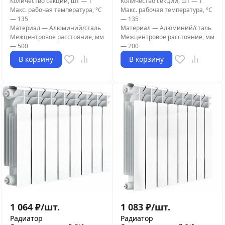
Количество секций, шт
—
1
Количество секций, шт
—
1
Макс. рабочая температура, °С
Макс. рабочая температура, °С
—
135
—
135
Материал
—
Алюминий/сталь
Материал
—
Алюминий/сталь
Межцентровое расстояние, мм
Межцентровое расстояние, мм
—
500
—
200
В корзину
В корзину
1 064
₽
/
шт.
1 083
₽
/
шт.
Радиатор
Радиатор