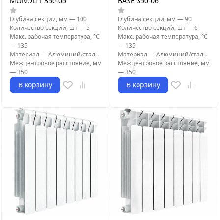
MONOLIT 350-05
BASE 350-06
Глубина секции, мм
—
100
Глубина секции, мм
—
90
Количество секций, шт
—
5
Количество секций, шт
—
6
Макс. рабочая температура, °С
Макс. рабочая температура, °С
—
135
—
135
Материал
—
Алюминий/сталь
Материал
—
Алюминий/сталь
Межцентровое расстояние, мм
Межцентровое расстояние, мм
—
350
—
350
В корзину
В корзину