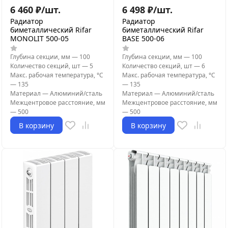
6 460
₽
/
шт.
6 498
₽
/
шт.
Радиатор
Радиатор
биметаллический Rifar
биметаллический Rifar
MONOLIT 500-05
BASE 500-06
Глубина секции, мм
—
100
Глубина секции, мм
—
100
Количество секций, шт
—
5
Количество секций, шт
—
6
Макс. рабочая температура, °С
Макс. рабочая температура, °С
—
135
—
135
Материал
—
Алюминий/сталь
Материал
—
Алюминий/сталь
Межцентровое расстояние, мм
Межцентровое расстояние, мм
—
500
—
500
В корзину
В корзину