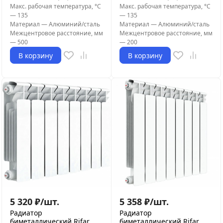
Макс. рабочая температура, °С
Макс. рабочая температура, °С
—
135
—
135
Материал
—
Алюминий/сталь
Материал
—
Алюминий/сталь
Межцентровое расстояние, мм
Межцентровое расстояние, мм
—
500
—
200
В корзину
В корзину
5 320
₽
/
шт.
5 358
₽
/
шт.
Радиатор
Радиатор
биметаллический Rifar
биметаллический Rifar