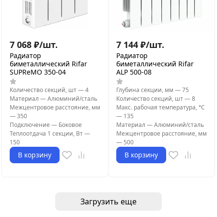
7 068
₽
/
шт.
7 144
₽
/
шт.
Радиатор
Радиатор
биметаллический Rifar
биметаллический Rifar
SUPReMO 350-04
ALP 500-08
Количество секций, шт
—
4
Глубина секции, мм
—
75
Материал
—
Алюминий/сталь
Количество секций, шт
—
8
Межцентровое расстояние, мм
Макс. рабочая температура, °С
—
350
—
135
Подключение
—
Боковое
Материал
—
Алюминий/сталь
Теплоотдача 1 секции, Вт
—
Межцентровое расстояние, мм
150
—
500
В корзину
В корзину
Загрузить еще