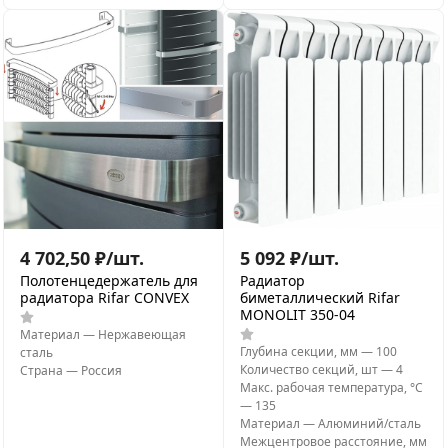
4 702,50
₽
/
шт.
5 092
₽
/
шт.
Полотенцедержатель для
Радиатор
радиатора Rifar CONVEX
биметаллический Rifar
MONOLIT 350-04
Материал
—
Нержавеющая
Глубина секции, мм
—
100
сталь
Количество секций, шт
—
4
Страна
—
Россия
Макс. рабочая температура, °С
—
135
Материал
—
Алюминий/сталь
Межцентровое расстояние, мм