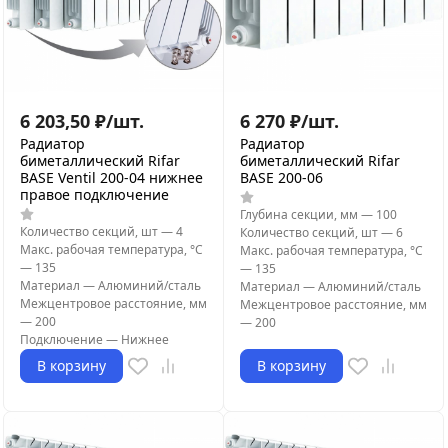
6 203,50
₽
/
шт.
6 270
₽
/
шт.
Радиатор
Радиатор
биметаллический Rifar
биметаллический Rifar
BASE Ventil 200-04 нижнее
BASE 200-06
правое подключение
Глубина секции, мм
—
100
Количество секций, шт
—
4
Количество секций, шт
—
6
Макс. рабочая температура, °С
Макс. рабочая температура, °С
—
135
—
135
Материал
—
Алюминий/сталь
Материал
—
Алюминий/сталь
Межцентровое расстояние, мм
Межцентровое расстояние, мм
—
200
—
200
Подключение
—
Нижнее
В корзину
В корзину