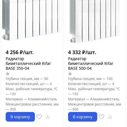
4 256
₽
/
шт.
4 332
₽
/
шт.
Радиатор
Радиатор
биметаллический Rifar
биметаллический Rifar
BASE 350-04
BASE 500-04
Глубина секции, мм
—
90
Глубина секции, мм
—
100
Количество секций, шт
—
4
Количество секций, шт
—
4
Макс. рабочая температура, °С
Макс. рабочая температура, °С
—
135
—
135
Материал
—
Алюминий/сталь
Материал
—
Алюминий/сталь
Межцентровое расстояние, мм
Межцентровое расстояние, мм
—
350
—
500
В корзину
В корзину