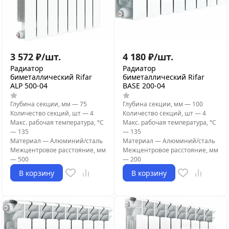
3 572
₽
/
шт.
4 180
₽
/
шт.
Радиатор
Радиатор
биметаллический Rifar
биметаллический Rifar
ALP 500-04
BASE 200-04
Глубина секции, мм
—
75
Глубина секции, мм
—
100
Количество секций, шт
—
4
Количество секций, шт
—
4
Макс. рабочая температура, °С
Макс. рабочая температура, °С
—
135
—
135
Материал
—
Алюминий/сталь
Материал
—
Алюминий/сталь
Межцентровое расстояние, мм
Межцентровое расстояние, мм
—
500
—
200
В корзину
В корзину