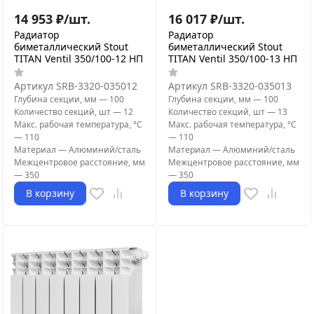
14 953
₽
/
шт.
16 017
₽
/
шт.
Радиатор
Радиатор
биметаллический Stout
биметаллический Stout
TITAN Ventil 350/100-12 НП
TITAN Ventil 350/100-13 НП
Артикул
SRB-3320-035012
Артикул
SRB-3320-035013
Глубина секции, мм
—
100
Глубина секции, мм
—
100
Количество секций, шт
—
12
Количество секций, шт
—
13
Макс. рабочая температура, °С
Макс. рабочая температура, °С
—
110
—
110
Материал
—
Алюминий/сталь
Материал
—
Алюминий/сталь
Межцентровое расстояние, мм
Межцентровое расстояние, мм
—
350
—
350
В корзину
В корзину