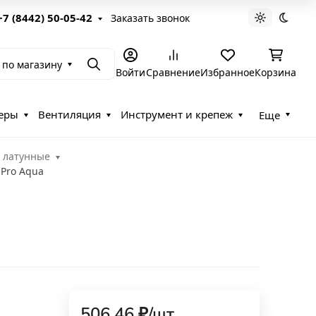
+7 (8442) 50-05-42
Заказать звонок
Светлая те
Темна
 по магазину
Поиск
Войти
Сравнение
Избранное
Корзина
еры
Вентиляция
Инструмент и крепеж
Еще
 латунные
 Pro Aqua
506,46
₽
/
шт.