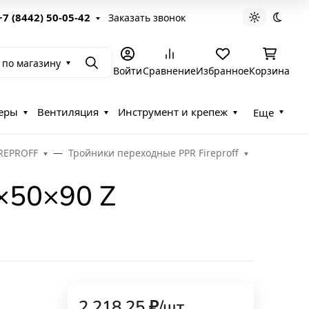
+7 (8442) 50-05-42
Заказать звонок
Светлая те
Темна
 по магазину
Поиск
Войти
Сравнение
Избранное
Корзина
еры
Вентиляция
Инструмент и крепеж
Еще
REPROFF
Тройники переходные PPR Fireproff
×50×90 Z
2 218,25
₽
/
шт.