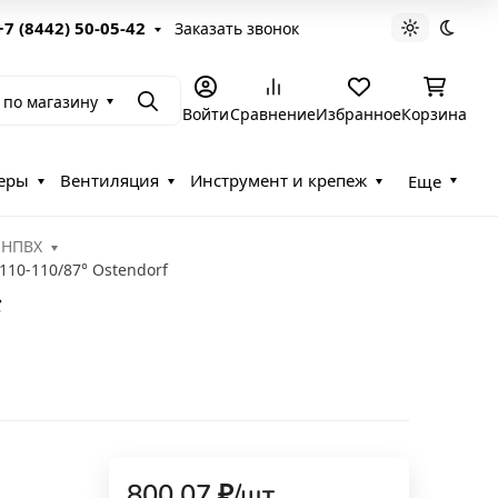
+7 (8442) 50-05-42
Заказать звонок
Светлая те
Темна
 по магазину
Поиск
Войти
Сравнение
Избранное
Корзина
еры
Вентиляция
Инструмент и крепеж
Еще
 НПВХ
110-110/87° Ostendorf
f
800,07
₽
/
шт.