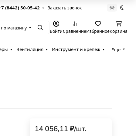
+7 (8442) 50-05-42
Заказать звонок
Светлая те
Темна
 по магазину
Поиск
Войти
Сравнение
Избранное
Корзина
еры
Вентиляция
Инструмент и крепеж
Еще
14 056,11
₽
/
шт.