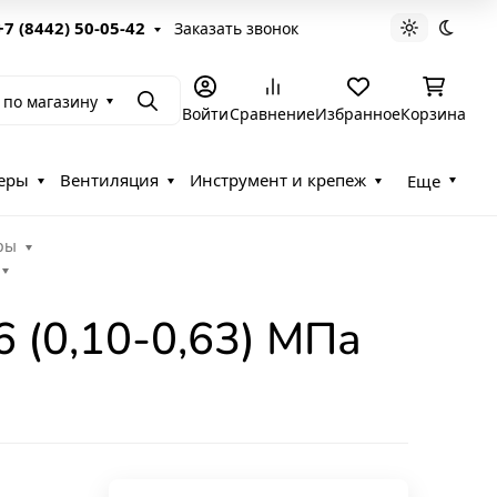
+7 (8442) 50-05-42
Заказать звонок
Светлая те
Темна
 по магазину
Поиск
Войти
Сравнение
Избранное
Корзина
еры
Вентиляция
Инструмент и крепеж
Еще
ры
 (0,10-0,63) МПа