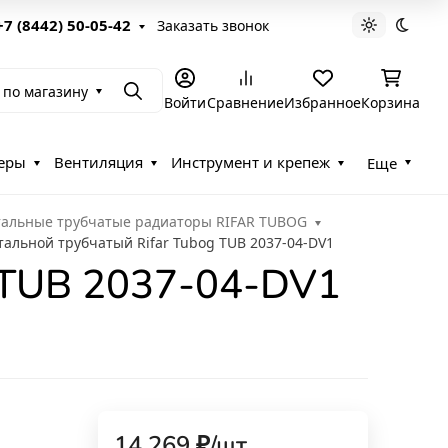
+7 (8442) 50-05-42
Заказать звонок
Светлая те
Темна
 по магазину
Поиск
Войти
Сравнение
Избранное
Корзина
еры
Вентиляция
Инструмент и крепеж
Еще
тальные трубчатые радиаторы RIFAR TUBOG
тальной трубчатый Rifar Tubog TUB 2037-04-DV1
g TUB 2037-04-DV1
14 269
₽
/
шт.