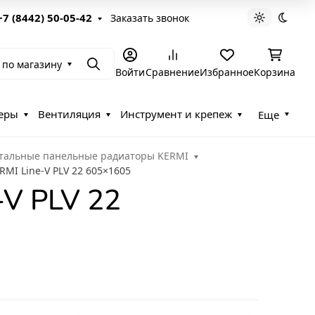
+7 (8442) 50-05-42
Заказать звонок
Светлая те
Темна
 по магазину
Поиск
Войти
Сравнение
Избранное
Корзина
еры
Вентиляция
Инструмент и крепеж
Еще
тальные панельные радиаторы KERMI
MI Line-V PLV 22 605×1605
-V PLV 22