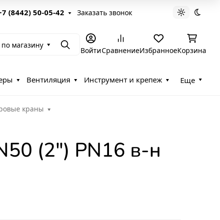
+7 (8442) 50-05-42
Заказать звонок
Светлая те
Темна
 по магазину
Поиск
Войти
Сравнение
Избранное
Корзина
еры
Вентиляция
Инструмент и крепеж
Еще
ровые краны
50 (2") PN16 в-н