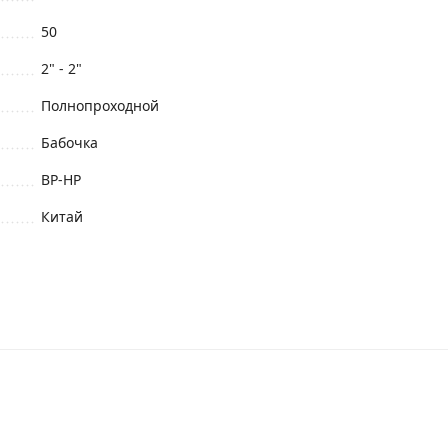
50
2" - 2"
Полнопроходной
Бабочка
ВР-НР
Китай