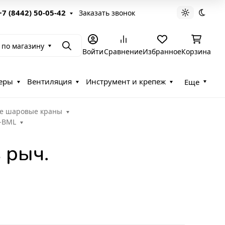
+7 (8442) 50-05-42
Заказать звонок
Светлая те
Темна
 по магазину
Поиск
Войти
Сравнение
Избранное
Корзина
еры
Вентиляция
Инструмент и крепеж
Еще
е шаровые краны
-BML
 рыч.