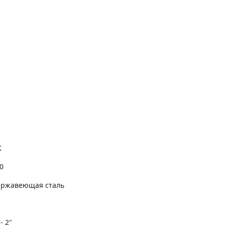
K
0
ержавеющая сталь
 - 2"