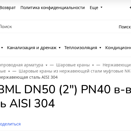
Возврат
Политика конфиденциальности
Еще
Поиск
Канализация и дренаж
Теплоизоляция
Кондицион
опроводная арматура
Шаровые краны
Нержавеющи
вые
Шаровые краны из нержавеющей стали муфтовые NK
нержавеющая сталь AISI 304
ML DN50 (2") PN40 в-в
 AISI 304
оделиться