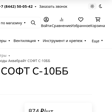
+7 (8442) 50-05-42
Заказать звонок
Светлая те
Темна
 по магазину
Поиск
Войти
Сравнение
Избранное
Корзина
еры
Вентиляция
Инструмент и крепеж
Еще
ьтры
воды Аквабрайт СОФТ С-10ББ
т СОФТ С-10ББ
874
₽
/
шт.