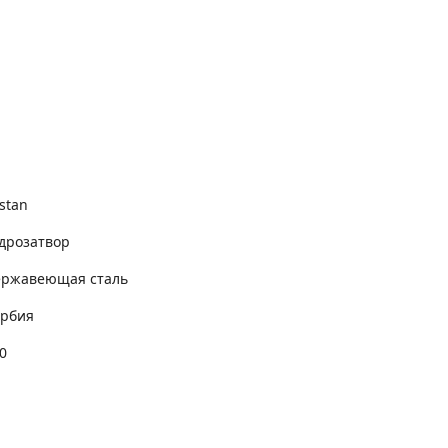
stan
дрозатвор
ержавеющая сталь
рбия
0