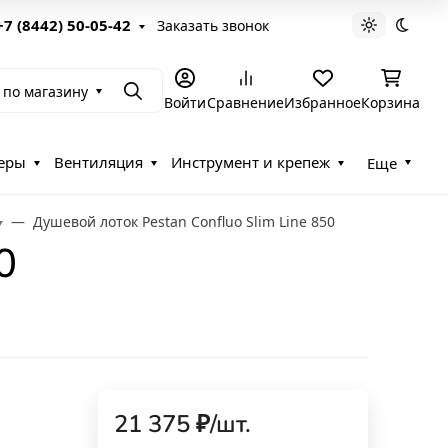
+7 (8442) 50-05-42
Заказать звонок
Светлая те
Темна
 по магазину
Поиск
Войти
Сравнение
Избранное
Корзина
еры
Вентиляция
Инструмент и крепеж
Еще
Душевой лоток Pestan Confluo Slim Line 850
0
21 375
₽
/
шт.